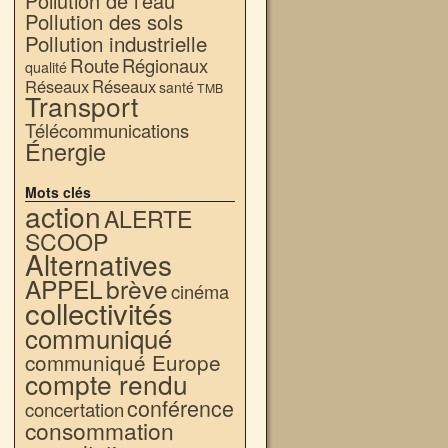
Pollution de l'eau
Pollution des sols
Pollution industrielle
Route
Régionaux
qualité
Réseaux
Réseaux
santé
TMB
Transport
Télécommunications
Énergie
Mots clés
action
ALERTE
SCOOP
Alternatives
APPEL
brève
cinéma
collectivités
communiqué
communiqué Europe
compte rendu
conférence
concertation
consommation