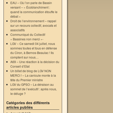
EAU – Où l’on parle de Bassin
versant – « Écoblanchiment :
quand la communication étouffe le
débat »
Droit de l’environnement – rappel
sur un recours collectif, avocats et
associatifs
Communiqué du Collectif
« Bassines non merci »-
LGV – Ce samedi 04 juillet, nous
sommes toutes et tous en défense
du Ciron, à Bernos-Beaulac ! Ils
comptent sur nous…
A69 – Une réaction à la décision du
Conseil d’Etat
Un billet de blog de LGV NON
MERCI ! – La canicule monte à la
tête du Premier ministre
à
LGV du GPSO – La déraison au
→
sommet de l’exécutif : après nous,
le déluge ?
Catégories des différents
articles publiés