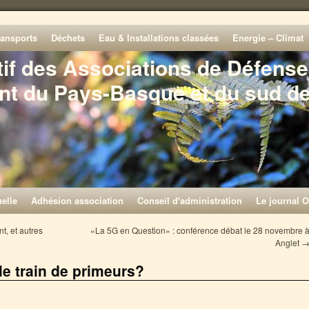
ransports
Déchets
Eau & Installations classées
Energie – Climat
tif des Associations de Défense
nt du Pays-Basque et du sud d
elle
Adhésion association
Conseil d'administration
Le journal O
t, et autres
«La 5G en Question» : conférence débat le 28 novembre 
Anglet
le train de primeurs?