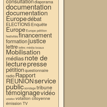
consultation
diaporama
documentation
documentation
Europe
débat
ELECTIONS
Enquête
Europe
Europe pétition
financement
festivités
justice
formation
lettre
lettre; média locaux
Mobilisation
note de
médias
lecture
presse
pétition
questionnaire
Rapport
radio
service
REUNION
public
tribune
sondage
témoignage
vidéo
votation citoyenne
votation
émission TV