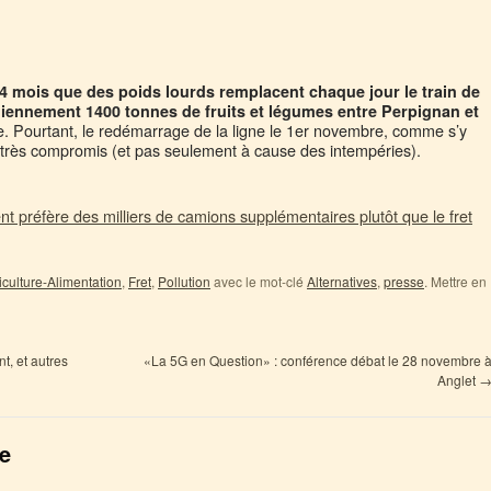
4 mois que des poids lourds remplacent chaque jour le train de
diennement 1400 tonnes de fruits et légumes entre Perpignan et
. Pourtant, le redémarrage de la ligne le 1er novembre, comme s’y
 très compromis (et pas seulement à cause des intempéries).
 préfère des milliers de camions supplémentaires plutôt que le fret
iculture-Alimentation
,
Fret
,
Pollution
avec le mot-clé
Alternatives
,
presse
. Mettre en
t, et autres
«La 5G en Question» : conférence débat le 28 novembre 
Anglet
e