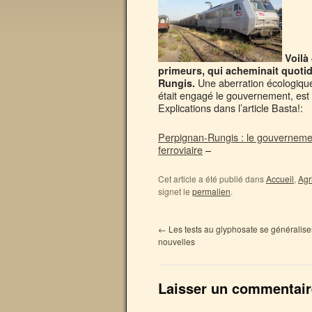
Voilà 
primeurs, qui acheminait quoti
Une aberration écologique
Rungis.
était engagé le gouvernement, est
Explications dans l’article Basta!:
Perpignan-Rungis : le gouvernement
ferroviaire
–
Cet article a été publié dans
Accueil
,
Agr
signet le
permalien
.
←
Les tests au glyphosate se généralisen
nouvelles
Laisser un commentair