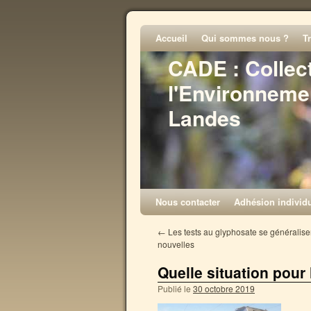
Accueil
Qui sommes nous ?
T
CADE : Collec
l'Environneme
Landes
Nous contacter
Adhésion individu
←
Les tests au glyphosate se généralisen
nouvelles
Quelle situation pour 
Publié le
30 octobre 2019