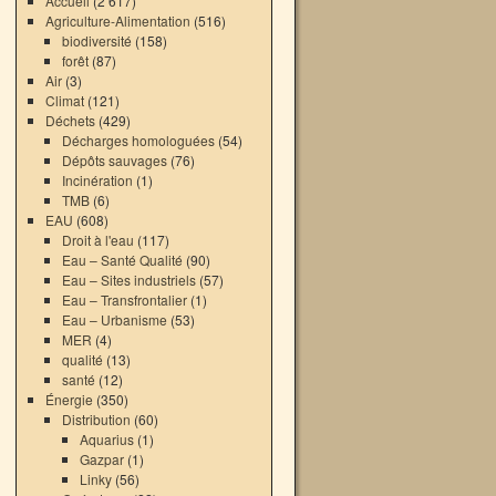
Accueil
(2 617)
Agriculture-Alimentation
(516)
biodiversité
(158)
forêt
(87)
Air
(3)
Climat
(121)
Déchets
(429)
Décharges homologuées
(54)
Dépôts sauvages
(76)
Incinération
(1)
TMB
(6)
EAU
(608)
Droit à l'eau
(117)
Eau – Santé Qualité
(90)
Eau – Sites industriels
(57)
Eau – Transfrontalier
(1)
Eau – Urbanisme
(53)
MER
(4)
qualité
(13)
santé
(12)
Énergie
(350)
Distribution
(60)
Aquarius
(1)
Gazpar
(1)
Linky
(56)