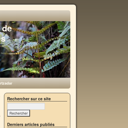
 de
es
rtzadar
à
Rechercher sur ce site
→
Derniers articles publiés