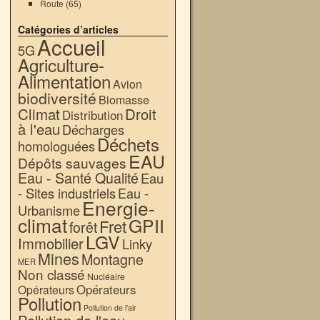
Route
(65)
Catégories d’articles
Accueil
5G
Agriculture-
Alimentation
Avion
biodiversité
Biomasse
Climat
Droit
Distribution
à l'eau
Décharges
Déchets
homologuées
EAU
Dépôts sauvages
Eau - Santé Qualité
Eau
- Sites industriels
Eau -
Energie-
Urbanisme
climat
GPII
Fret
forêt
LGV
Immobilier
Linky
Mines
Montagne
MER
Non classé
Nucléaire
Opérateurs
Opérateurs
Pollution
Pollution de l'air