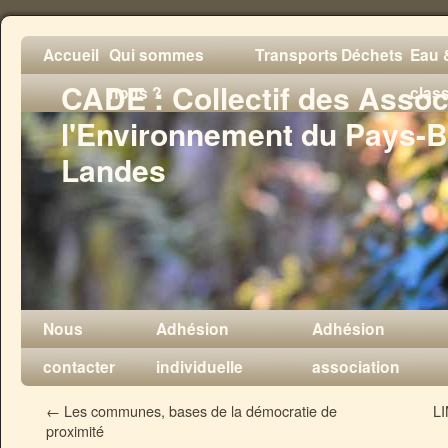
Accueil
Qui sommes
Transports
Déchets
Eau &
CADE : Collectif des Assoc
nous ?
clas
l'Environnement du Pays-B
Landes
Nous
Adhésion
Adhésion
contacter
individuelle
association
←
Les communes, bases de la démocratie de
LI
proximité