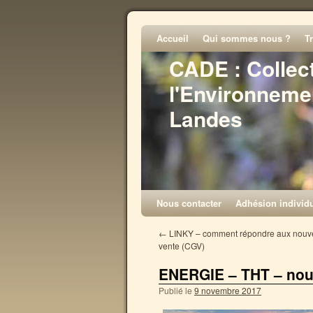
Accueil
Qui sommes nous ?
T
CADE : Collec
l'Environneme
Landes
Nous contacter
Adhésion individu
←
LINKY – comment répondre aux nouvel
vente (CGV)
ENERGIE – THT – nouv
Publié le
9 novembre 2017