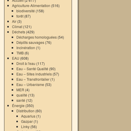
Accueil
(2 617)
Agriculture-Alimentation
(516)
biodiversité
(158)
forêt
(87)
Air
(3)
Climat
(121)
Déchets
(429)
Décharges homologuées
(54)
Dépôts sauvages
(76)
Incinération
(1)
TMB
(6)
EAU
(608)
Droit à l'eau
(117)
Eau – Santé Qualité
(90)
Eau – Sites industriels
(57)
Eau – Transfrontalier
(1)
Eau – Urbanisme
(53)
MER
(4)
qualité
(13)
santé
(12)
Énergie
(350)
Distribution
(60)
Aquarius
(1)
Gazpar
(1)
Linky
(56)