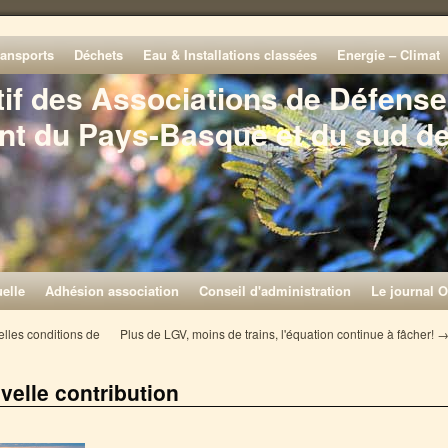
ransports
Déchets
Eau & Installations classées
Energie – Climat
tif des Associations de Défense
nt du Pays-Basque et du sud d
elle
Adhésion association
Conseil d'administration
Le journal O
les conditions de
Plus de LGV, moins de trains, l'équation continue à fâcher!
elle contribution