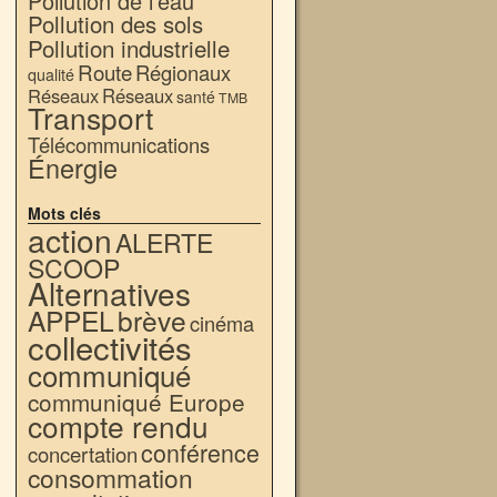
Pollution de l'eau
Pollution des sols
Pollution industrielle
Route
Régionaux
qualité
Réseaux
Réseaux
santé
TMB
Transport
Télécommunications
Énergie
Mots clés
action
ALERTE
SCOOP
Alternatives
APPEL
brève
cinéma
collectivités
communiqué
communiqué Europe
compte rendu
conférence
concertation
consommation