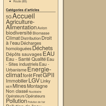
Route
(65)
Catégories d’articles
Accueil
5G
Agriculture-
Alimentation
Avion
biodiversité
Biomasse
Climat
Droit
Distribution
à l'eau
Décharges
Déchets
homologuées
EAU
Dépôts sauvages
Eau - Santé Qualité
Eau
- Sites industriels
Eau -
Energie-
Urbanisme
climat
GPII
Fret
forêt
LGV
Immobilier
Linky
Mines
Montagne
MER
Non classé
Nucléaire
Opérateurs
Opérateurs
Pollution
Pollution de l'air