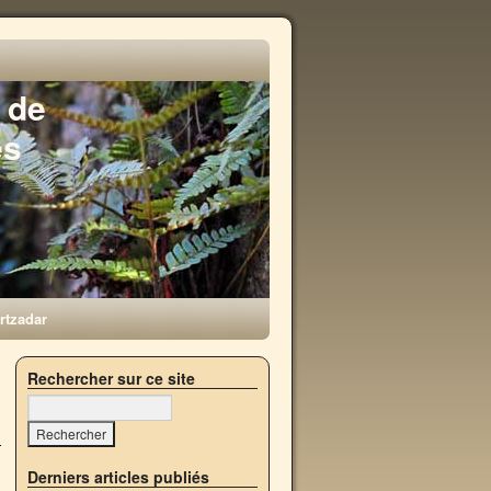
 de
es
rtzadar
→
Rechercher sur ce site
Derniers articles publiés