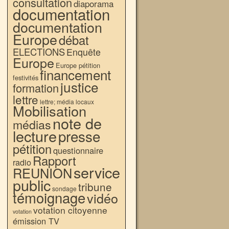
consultation
diaporama
documentation
documentation
Europe
débat
ELECTIONS
Enquête
Europe
Europe pétition
financement
festivités
justice
formation
lettre
lettre; média locaux
Mobilisation
note de
médias
lecture
presse
pétition
questionnaire
Rapport
radio
service
REUNION
public
tribune
sondage
témoignage
vidéo
votation citoyenne
votation
émission TV