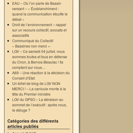
EAU – Où l’on parle de Bassin
versant – « Écoblanchiment :
quand la communication étouffe le
débat »
Droit de l’environnement – rappel
sur un recours collectif, avocats et
associatifs
Communiqué du Collectif
« Bassines non merci »-
LGV – Ce samedi 04 juillet, nous
sommes toutes et tous en défense
du Ciron, à Bernos-Beaulac ! Ils
comptent sur nous…
A69 – Une réaction à la décision du
Conseil d’Etat
→
Un billet de blog de LGV NON
MERCI ! – La canicule monte à la
tête du Premier ministre
LGV du GPSO – La déraison au
sommet de l’exécutif : après nous,
le déluge ?
Catégories des différents
articles publiés