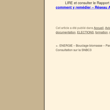
LIRE et consulter le Rapport
comment y remédier – Réseau A
Cet article a été publié dans
Accueil
,
Avi
documentation
,
ELECTIONS
,
formation
,
←
ENERGIE – Bouclage biomasse – Parti
Consultation sur la SNBC3