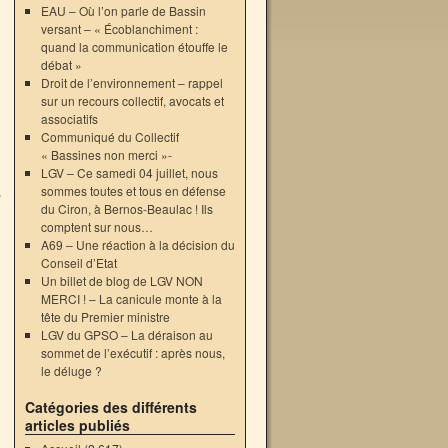
EAU – Où l’on parle de Bassin
versant – « Écoblanchiment :
quand la communication étouffe le
débat »
Droit de l’environnement – rappel
sur un recours collectif, avocats et
associatifs
Communiqué du Collectif
« Bassines non merci »-
LGV – Ce samedi 04 juillet, nous
sommes toutes et tous en défense
e
du Ciron, à Bernos-Beaulac ! Ils
comptent sur nous…
A69 – Une réaction à la décision du
Conseil d’Etat
Un billet de blog de LGV NON
MERCI ! – La canicule monte à la
tête du Premier ministre
LGV du GPSO – La déraison au
sommet de l’exécutif : après nous,
le déluge ?
Catégories des différents
articles publiés