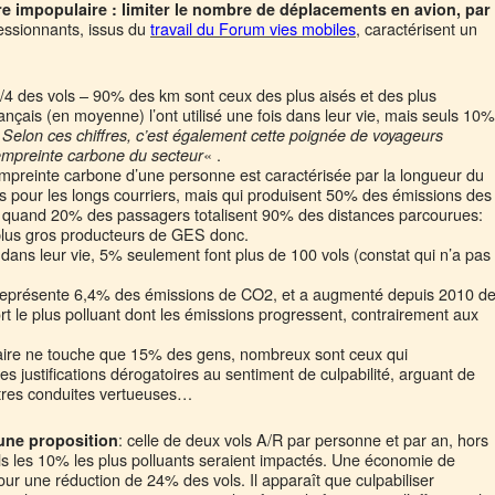
 impopulaire : limiter le nombre de déplacements en avion, par
essionnants, issus du
travail du Forum vies mobiles
, caractérisent un
/4 des vols – 90% des km sont ceux des plus aisés et des plus
ançais (en moyenne) l’ont utilisé une fois dans leur vie, mais seuls 10%
«
Selon ces chiffres, c’est également cette poignée de voyageurs
« .
l’empreinte carbone du secteur
’empreinte carbone d’une personne est caractérisée par la longueur du
ls pour les longs courriers, mais qui produisent 50% des émissions des
 quand 20% des passagers totalisent 90% des distances parcourues:
plus gros producteurs de GES donc.
dans leur vie, 5% seulement font plus de 100 vols (constat qui n’a pas
 représente 6,4% des émissions de CO2, et a augmenté depuis 2010 d
t le plus polluant dont les émissions progressent, contrairement aux
aire ne touche que 15% des gens, nombreux sont ceux qui
s justifications dérogatoires au sentiment de culpabilité, arguant de
utres conduites vertueuses…
: celle de deux vols A/R par personne et par an, hors
une proposition
s les 10% les plus polluants seraient impactés. Une économie de
r une réduction de 24% des vols. Il apparaît que culpabiliser