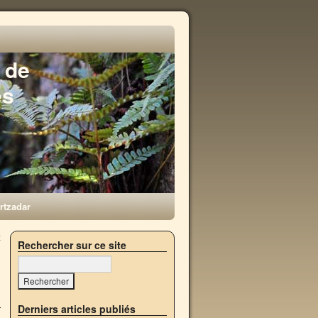
 de
es
rtzadar
x
Rechercher sur ce site
→
Derniers articles publiés