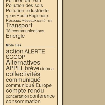
Pollution de l'eau
Pollution des sols
Pollution industrielle
Route
Régionaux
qualité
Réseaux
Réseaux
santé
TMB
Transport
Télécommunications
Énergie
x
Mots clés
→
action
ALERTE
SCOOP
Alternatives
APPEL
brève
cinéma
collectivités
communiqué
communiqué Europe
compte rendu
conférence
concertation
consommation