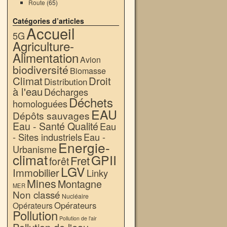
Route
(65)
Catégories d’articles
Accueil
5G
Agriculture-
Alimentation
Avion
biodiversité
Biomasse
Climat
Droit
Distribution
à l'eau
Décharges
Déchets
homologuées
EAU
Dépôts sauvages
Eau - Santé Qualité
Eau
- Sites industriels
Eau -
Energie-
Urbanisme
climat
GPII
Fret
forêt
LGV
Immobilier
Linky
Mines
Montagne
MER
Non classé
Nucléaire
Opérateurs
Opérateurs
Pollution
Pollution de l'air