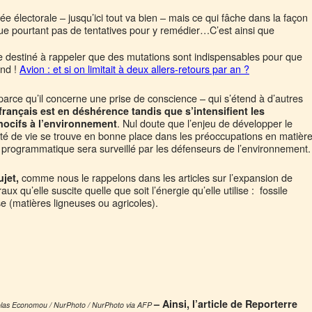
 électorale – jusqu’ici tout va bien – mais ce qui fâche dans la façon
que pourtant pas de tentatives pour y remédier…C’est ainsi que
le destiné à rappeler que des mutations sont indispensables pour que
ond !
Avion : et si on limitait à deux allers-retours par an ?
t parce qu’il concerne une prise de conscience – qui s’étend à d’autres
 français est en déshérence tandis que s’intensifient les
. Nul doute que l’enjeu de développer le
 nocifs à l’environnement
lité de vie se trouve en bonne place dans les préoccupations en matièr
 programmatique sera surveillé par les défenseurs de l’environnement.
comme nous le rappelons dans les articles sur l’expansion de
jet,
ux qu’elle suscite quelle que soit l’énergie qu’elle utilise : fossile
e (matières ligneuses ou agricoles).
– Ainsi, l’article de Reporterre
olas Economou / NurPhoto / NurPhoto via AFP