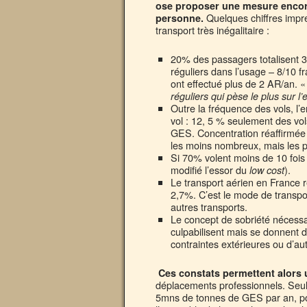
ose proposer une mesure encore
Quelques chiffres impr
personne.
transport très inégalitaire :
20% des passagers totalisent 3
réguliers dans l’usage – 8/10 fr
ont effectué plus de 2 AR/an. 
réguliers qui pèse le plus sur 
Outre la fréquence des vols, l
vol : 12, 5 % seulement des vo
GES. Concentration réaffirmée
les moins nombreux, mais les 
Si 70% volent moins de 10 fois 
modifié l’essor du
).
low cost
Le transport aérien en France
2,7%. C’est le mode de transpor
autres transports.
Le concept de sobriété nécess
culpabilisent mais se donnent de
contraintes extérieures ou d’a
Ces constats permettent alors 
déplacements professionnels. Seul
5mns de tonnes de GES par an, pou