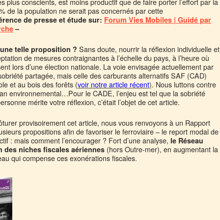
s plus conscients, est moins productif que de faire porter l’effort par la
% de la population ne serait pas concernés par cette
érence de presse et étude sur:
Forum Vies Mobiles | Guidé par
rche
–
Sans doute, nourrir la réflexion individuelle et
une telle proposition ?
cceptation de mesures contraignantes à l’échelle du pays, à l’heure où
t lors d’une élection nationale. La voie envisagée actuellement par
 sobriété partagée, mais celle des carburants alternatifs SAF (CAD)
le et au bois des forêts (
voir notre article récent
)
. Nous luttons contre
plan environnemental…Pour le CADE, l’enjeu est tel que la sobriété
sonne mérite votre réflexion, c’était l’objet de cet article.
ôturer provisoirement cet article, nous vous renvoyons à un Rapport
lusieurs propositions afin de favoriser le ferroviaire – le report modal de
jectif : mais comment l’encourager ? Fort d’une analyse,
le Réseau
(hors Outre-mer), en augmentant la
 des niches fiscales aériennes
iveau qui compense ces exonérations fiscales.