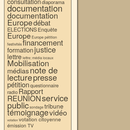
consultation
diaporama
documentation
documentation
Europe
débat
ELECTIONS
Enquête
Europe
Europe pétition
financement
festivités
justice
formation
lettre
lettre; média locaux
Mobilisation
note de
médias
lecture
presse
pétition
questionnaire
Rapport
radio
service
REUNION
public
tribune
sondage
témoignage
vidéo
votation citoyenne
votation
émission TV