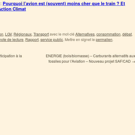
 :
Pourquoi l’avion est (souvent) moins cher que le train ? Et
ction Climat
on
,
LGV
,
Régionaux
,
Transport
avec le mot-clé
Alternatives
,
consommation
,
débat
,
note de lecture
,
Rapport
,
service public
. Mettre en signet le
permalien
.
cipation à la
ENERGIE (bois/biomasse) – Carburants alternatifs au
fossiles pour l’Aviation – Nouveau projet SAF/CAD