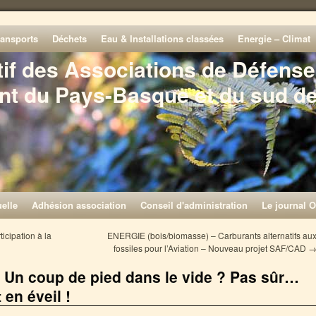
ransports
Déchets
Eau & Installations classées
Energie – Climat
tif des Associations de Défense
nt du Pays-Basque et du sud d
elle
Adhésion association
Conseil d'administration
Le journal O
cipation à la
ENERGIE (bois/biomasse) – Carburants alternatifs au
fossiles pour l’Aviation – Nouveau projet SAF/CAD
– Un coup de pied dans le vide ? Pas sûr…
en éveil !