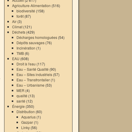
Accueil
(2 617)
Agriculture-Alimentation
(516)
biodiversité
(158)
forêt
(87)
Air
(3)
Climat
(121)
Déchets
(429)
Décharges homologuées
(54)
Dépôts sauvages
(76)
Incinération
(1)
TMB
(6)
EAU
(608)
Droit à l'eau
(117)
Eau – Santé Qualité
(90)
Eau – Sites industriels
(57)
e
Eau – Transfrontalier
(1)
Eau – Urbanisme
(53)
MER
(4)
qualité
(13)
santé
(12)
Énergie
(350)
Distribution
(60)
Aquarius
(1)
Gazpar
(1)
Linky
(56)