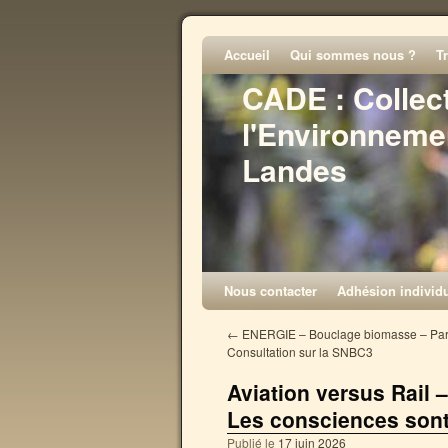
Accueil
Qui sommes nous ?
T
CADE : Collec
l'Environneme
Landes
Nous contacter
Adhésion individu
←
ENERGIE – Bouclage biomasse – Parti
Consultation sur la SNBC3
Aviation versus Rail 
Les consciences sont 
Publié le
17 juin 2026