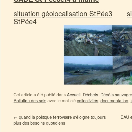
situation géolocalisation StPée3
s
StPée4
Cet article a été publié dans
Accueil
,
Déchets
,
Dépôts sauvage
Pollution des sols
avec le mot-clé
collectivités
,
documentation
,
←
quand la politique ferroviaire s'éloigne toujours
EAU e
plus des besoins quotidiens