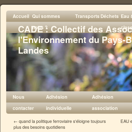
Accueil
Qui sommes
Transports
Déchets
Eau &
CADE : Collectif des Assoc
nous ?
clas
l'Environnement du Pays-B
Landes
Nous
Adhésion
Adhésion
contacter
individuelle
association
←
quand la politique ferroviaire s'éloigne toujours
EAU e
plus des besoins quotidiens