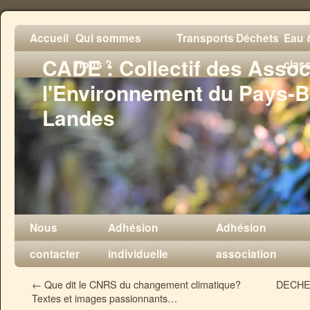
Accueil
Qui sommes
Transports
Déchets
Eau &
CADE : Collectif des Assoc
nous ?
clas
l'Environnement du Pays-B
Landes
Nous
Adhésion
Adhésion
contacter
individuelle
association
←
Que dit le CNRS du changement climatique?
DECHET
Textes et images passionnants…