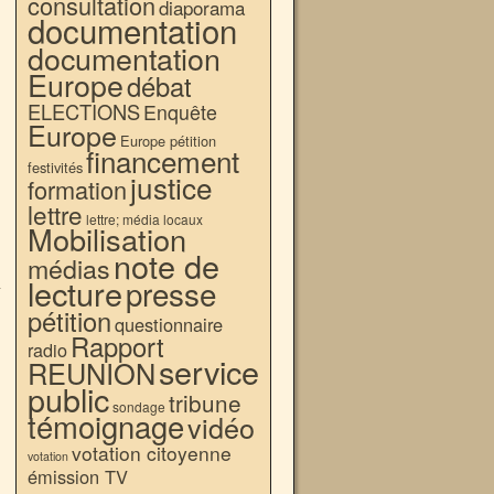
consultation
diaporama
documentation
documentation
Europe
débat
ELECTIONS
Enquête
Europe
Europe pétition
financement
festivités
justice
formation
lettre
lettre; média locaux
Mobilisation
note de
médias
lecture
presse
a
→
pétition
questionnaire
Rapport
radio
service
REUNION
public
tribune
sondage
témoignage
vidéo
votation citoyenne
votation
émission TV