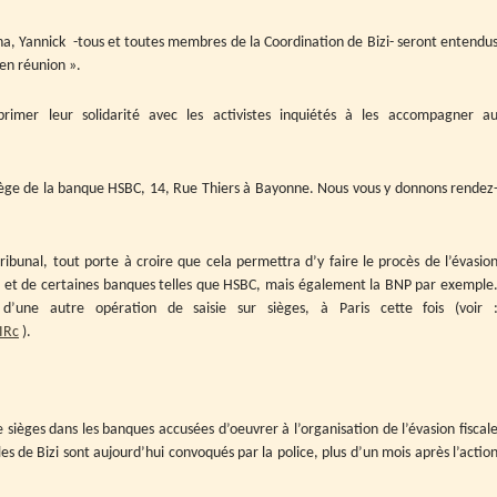
ina, Yannick -tous et toutes membres de la Coordination de Bizi- seront entendu
en réunion ».
xprimer leur solidarité avec les activistes inquiétés à les accompagner a
siège de la banque HSBC, 14, Rue Thiers à Bayonne. Nous vous y donnons rendez
tribunal, tout porte à croire que cela permettra d’y faire le procès de l’évasio
le et de certaines banques telles que HSBC, mais également la BNP par exemple
t d’une autre opération de saisie sur sièges, à Paris cette fois (voir 
IRc
).
e sièges dans les banques accusées d’oeuvrer à l’organisation de l’évasion fiscal
es de Bizi sont aujourd’hui convoqués par la police, plus d’un mois après l’actio