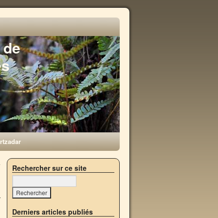
 de
es
rtzadar
a
Rechercher sur ce site
→
Derniers articles publiés