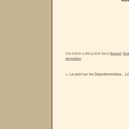
Ast
Cet article a été publié dans
Accueil
,
Ene
permalien
.
←
Le point sur les Départementales…L