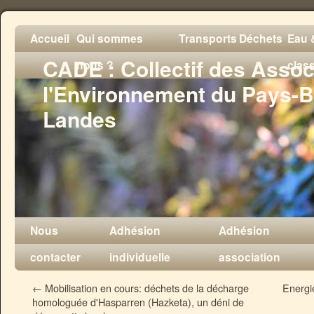
Accueil
Qui sommes
Transports
Déchets
Eau &
CADE : Collectif des Assoc
nous ?
clas
l'Environnement du Pays-B
Landes
Nous
Adhésion
Adhésion
contacter
individuelle
association
←
Mobilisation en cours: déchets de la décharge
Energie
homologuée d'Hasparren (Hazketa), un déni de