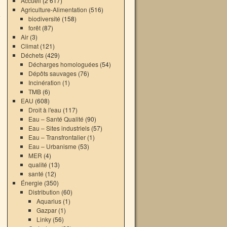
Accueil
(2 617)
Agriculture-Alimentation
(516)
e
biodiversité
(158)
→
forêt
(87)
Air
(3)
Climat
(121)
Déchets
(429)
Décharges homologuées
(54)
Dépôts sauvages
(76)
Incinération
(1)
TMB
(6)
EAU
(608)
Droit à l'eau
(117)
Eau – Santé Qualité
(90)
Eau – Sites industriels
(57)
Eau – Transfrontalier
(1)
Eau – Urbanisme
(53)
MER
(4)
qualité
(13)
santé
(12)
Énergie
(350)
Distribution
(60)
Aquarius
(1)
Gazpar
(1)
Linky
(56)