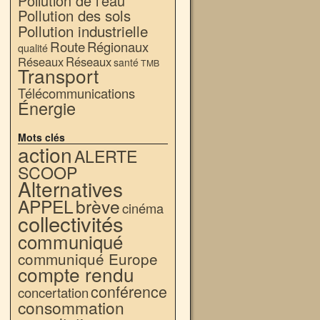
Pollution de l'eau
Pollution des sols
Pollution industrielle
Route
Régionaux
qualité
Réseaux
Réseaux
santé
TMB
Transport
Télécommunications
Énergie
Mots clés
action
ALERTE
SCOOP
Alternatives
APPEL
brève
cinéma
collectivités
communiqué
communiqué Europe
compte rendu
conférence
concertation
consommation