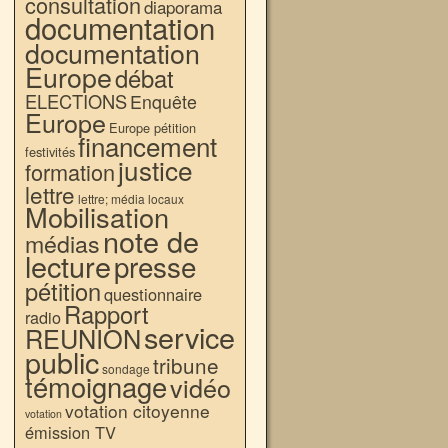
consultation
diaporama
documentation
documentation
Europe
débat
ELECTIONS
Enquête
Europe
Europe pétition
financement
festivités
justice
formation
lettre
lettre; média locaux
Mobilisation
note de
médias
lecture
presse
pétition
questionnaire
Rapport
radio
service
REUNION
public
tribune
sondage
témoignage
vidéo
votation citoyenne
votation
émission TV