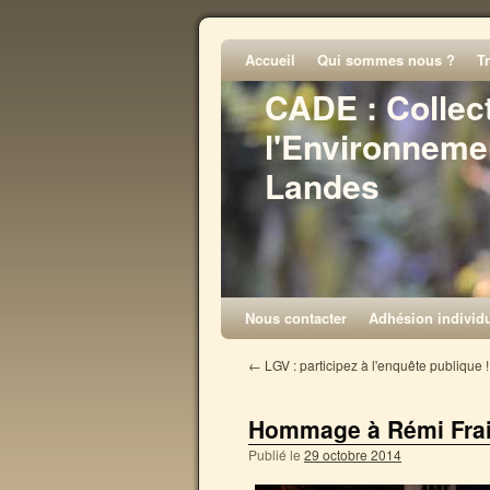
Accueil
Qui sommes nous ?
T
CADE : Collec
l'Environneme
Landes
Nous contacter
Adhésion individu
←
LGV : participez à l'enquête publique !
Hommage à Rémi Fra
Publié le
29 octobre 2014