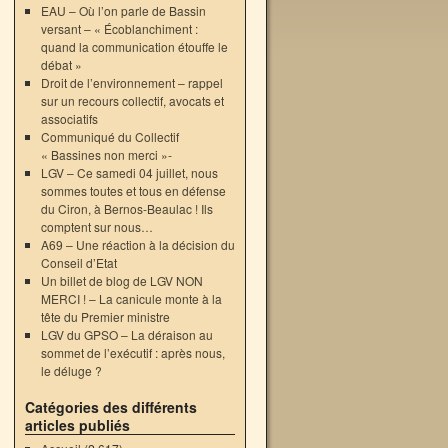
EAU – Où l’on parle de Bassin
versant – « Écoblanchiment :
quand la communication étouffe le
débat »
Droit de l’environnement – rappel
sur un recours collectif, avocats et
associatifs
Communiqué du Collectif
« Bassines non merci »-
LGV – Ce samedi 04 juillet, nous
sommes toutes et tous en défense
du Ciron, à Bernos-Beaulac ! Ils
comptent sur nous…
A69 – Une réaction à la décision du
Conseil d’Etat
Un billet de blog de LGV NON
MERCI ! – La canicule monte à la
tête du Premier ministre
LGV du GPSO – La déraison au
sommet de l’exécutif : après nous,
le déluge ?
Catégories des différents
articles publiés