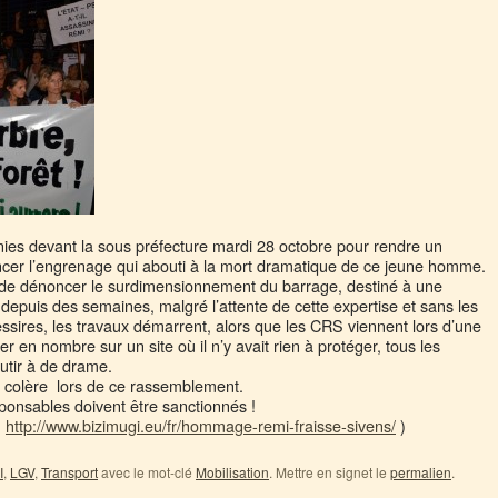
ies devant la sous préfecture mardi 28 octobre pour rendre un
er l’engrenage qui abouti à la mort dramatique de ce jeune homme.
nt de dénoncer le surdimensionnement du barrage, destiné à une
e depuis des semaines, malgré l’attente de cette expertise et sans les
ssires, les travaux démarrent, alors que les CRS viennent lors d’une
er en nombre sur un site où il n’y avait rien à protéger, tous les
utir à de drame.
e colère lors de ce rassemblement.
sponsables doivent être sanctionnés !
:
http://www.bizimugi.eu/fr/hommage-remi-fraisse-sivens/
)
I
,
LGV
,
Transport
avec le mot-clé
Mobilisation
. Mettre en signet le
permalien
.