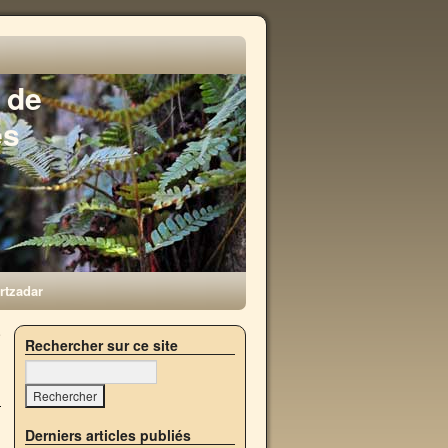
 de
es
rtzadar
e
Rechercher sur ce site
→
Derniers articles publiés