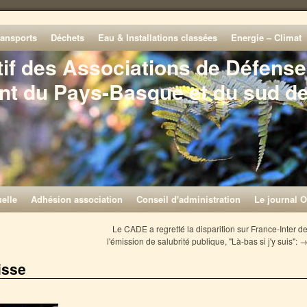
ransports
Déchets
Eau & Installations classées
Energie – Climat
tif des Associations de Défense
nt du Pays-Basque et du sud d
elle
Adhésion association
Conseil d'administration
Le journal O
Le CADE a regretté la disparition sur France-Inter d
l'émission de salubrité publique, "Là-bas si j'y suis":
isse