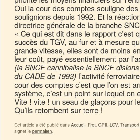
Oui la cour des comptes souligne des
soulignions depuis 1992. Et la réactio
directrice générale de la branche SNCF
« Ce qui est dit dans le rapport c’est
succès du TGV, au fur et à mesure que
grande vitesse, elles sont de moins e
leur coût, payé essentiellement par l’a
(la SNCF cannibalise la SNCF disions
l’activité ferroviai
du CADE de 1993)
cour des comptes c’est que l’on est arr
système, c’est un point sur lequel on 
Vite ! vite ! un seau de glaçons pour l
Qu’ils retombent sur terre !
Cet article a été publié dans
Accueil
,
Fret
,
GPII
,
LGV
,
Transport
signet le
permalien
.