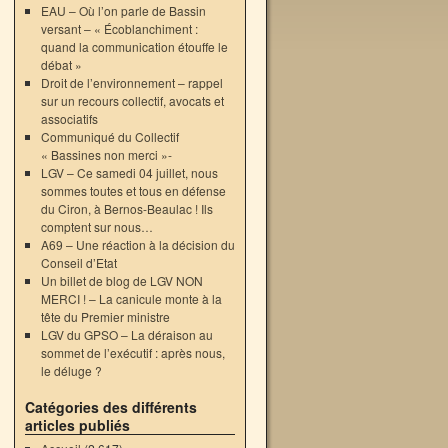
EAU – Où l’on parle de Bassin
versant – « Écoblanchiment :
quand la communication étouffe le
débat »
Droit de l’environnement – rappel
sur un recours collectif, avocats et
associatifs
Communiqué du Collectif
« Bassines non merci »-
LGV – Ce samedi 04 juillet, nous
sommes toutes et tous en défense
du Ciron, à Bernos-Beaulac ! Ils
comptent sur nous…
A69 – Une réaction à la décision du
Conseil d’Etat
Un billet de blog de LGV NON
MERCI ! – La canicule monte à la
→
tête du Premier ministre
LGV du GPSO – La déraison au
sommet de l’exécutif : après nous,
le déluge ?
Catégories des différents
articles publiés