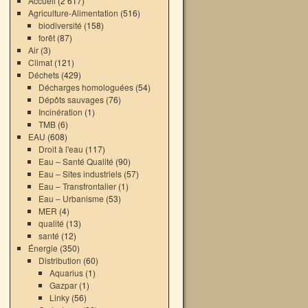
Accueil
(2 617)
Agriculture-Alimentation
(516)
biodiversité
(158)
forêt
(87)
Air
(3)
Climat
(121)
Déchets
(429)
Décharges homologuées
(54)
Dépôts sauvages
(76)
Incinération
(1)
TMB
(6)
EAU
(608)
Droit à l'eau
(117)
Eau – Santé Qualité
(90)
Eau – Sites industriels
(57)
Eau – Transfrontalier
(1)
Eau – Urbanisme
(53)
MER
(4)
qualité
(13)
santé
(12)
Énergie
(350)
Distribution
(60)
Aquarius
(1)
Gazpar
(1)
Linky
(56)