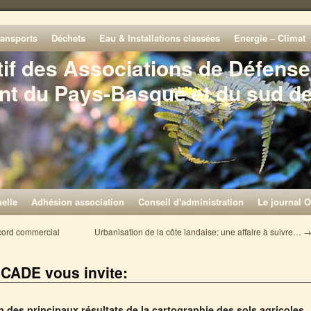
ransports
Déchets
Eau & Installations classées
Energie – Climat
tif des Associations de Défense
nt du Pays-Basque et du sud d
elle
Adhésion association
Conseil d'administration
Le journal O
ccord commercial
Urbanisation de la côte landaise: une affaire à suivre…
 CADE vous invite:
 des principaux résultats de la cartographie des sols agricoles