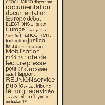
consultation
diaporama
documentation
documentation
Europe
débat
ELECTIONS
Enquête
Europe
Europe pétition
financement
festivités
justice
formation
lettre
lettre; média locaux
Mobilisation
note de
médias
lecture
presse
pétition
questionnaire
Rapport
radio
service
REUNION
public
tribune
sondage
témoignage
vidéo
votation citoyenne
votation
émission TV