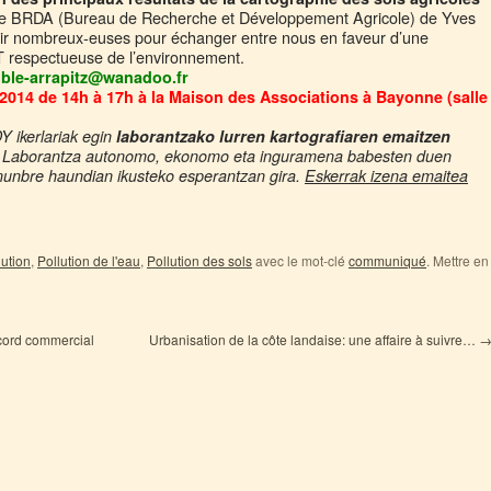
et le BRDA (Bureau de Recherche et Développement Agricole) de Yves
ir nombreux-euses pour échanger entre nous en faveur d’une
 respectueuse de l’environnement.
: ble-arrapitz@wanadoo.fr
2014 de 14h à 17h à la Maison des Associations à Bayonne (salle
 ikerlariak egin
laborantzako lurren kartografiaren emaitzen
. Laborantza autonomo, ekonomo eta inguramena babesten duen
 nunbre haundian ikusteko esperantzan gira.
Eskerrak ize
na
emaitea
lution
,
Pollution de l'eau
,
Pollution des sols
avec le mot-clé
communiqué
. Mettre en
ccord commercial
Urbanisation de la côte landaise: une affaire à suivre…