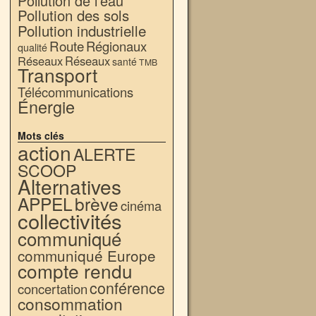
Pollution de l'eau
Pollution des sols
Pollution industrielle
Route
Régionaux
qualité
Réseaux
Réseaux
santé
TMB
Transport
Télécommunications
Énergie
Mots clés
action
ALERTE
SCOOP
Alternatives
APPEL
brève
cinéma
collectivités
communiqué
communiqué Europe
compte rendu
conférence
concertation
consommation