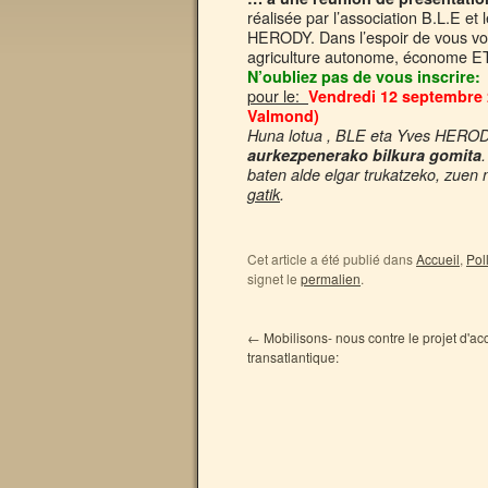
réalisée par l’association B.L.E 
HERODY. Dans l’espoir de vous vo
agriculture autonome, économe ET
N’oubliez pas de vous inscrire
pour le:
Vendredi 12 septembre 
Valmond)
Huna lotua , BLE eta Yves HERODY
aurkezpenerako bilkura gomita
baten alde elgar trukatzeko, zuen
gatik
.
Cet article a été publié dans
Accueil
,
Pol
signet le
permalien
.
←
Mobilisons- nous contre le projet d'a
transatlantique: