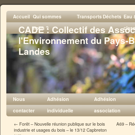
Accueil
Qui sommes
Transports
Déchets
Eau &
CADE : Collectif des Assoc
nous ?
clas
l'Environnement du Pays-B
Landes
Nous
Adhésion
Adhésion
contacter
individuelle
association
←
Forêt – Nouvelle réunion publique sur le bois
A69 – Réo
industrie et usages du bois – le 13/12 Capbreton