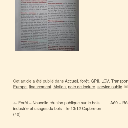
Cet article a été publié dans
Accueil
,
forêt
,
GPII
,
LGV
,
Transpor
Europe
,
financement
,
Motion
,
note de lecture
,
service public
. M
←
Forêt – Nouvelle réunion publique sur le bois
A69 – Réo
industrie et usages du bois – le 13/12 Capbreton
(40)