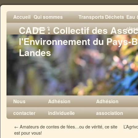
Accueil
Qui sommes
Transports
Déchets
Eau &
CADE : Collectif des Assoc
nous ?
clas
l'Environnement du Pays-B
Landes
Nous
Adhésion
Adhésion
contacter
individuelle
association
←
Amateurs de contes de fées…ou de vérité, ce site
L’Agriv
est pour vous!