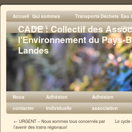
Accueil
Qui sommes
Transports
Déchets
Eau &
CADE : Collectif des Assoc
nous ?
clas
l'Environnement du Pays-B
Landes
Nous
Adhésion
Adhésion
contacter
individuelle
association
←
URGENT – Nous sommes tous concernés par
Le cycle 
l’avenir des trains régionaux!