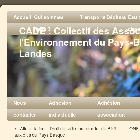
Accueil
Qui sommes
Transports
Déchets
Eau &
CADE : Collectif des Assoc
nous ?
clas
l'Environnement du Pays-B
Landes
Nous
Adhésion
Adhésion
contacter
individuelle
association
←
Alimentation – Droit de suite, un courrier de Bizi!
ONF –
aux élus du Pays Basque