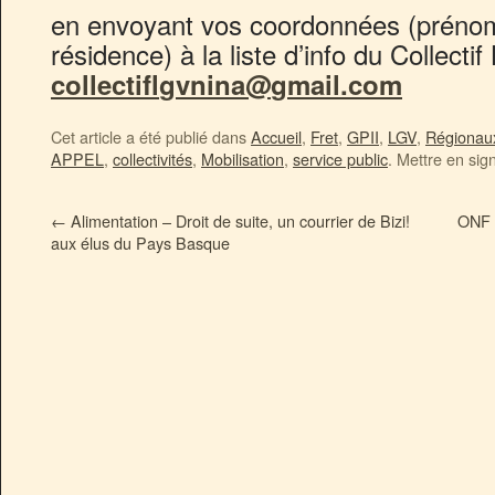
en envoyant vos coordonnées (prén
résidence) à la liste d’info du Collecti
c
ollecti
f
lgvnina
@
gmail.c
o
m
Cet article a été publié dans
Accueil
,
Fret
,
GPII
,
LGV
,
Régionau
APPEL
,
collectivités
,
Mobilisation
,
service public
. Mettre en sig
←
Alimentation – Droit de suite, un courrier de Bizi!
ONF –
aux élus du Pays Basque