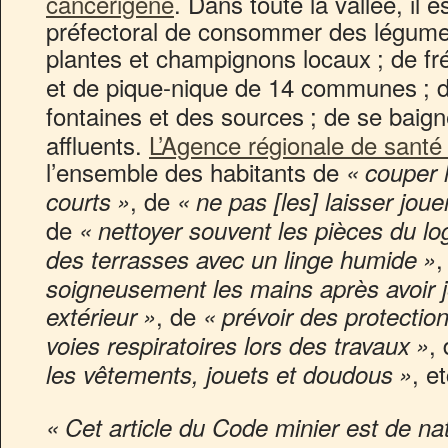
cancérigène
. Dans toute la vallée, il e
préfectoral de consommer des légumes,
plantes et champignons locaux
; de fr
et de pique-nique de 14 communes
; 
fontaines et des sources
; de se baign
affluents.
L’Agence régionale de san
l’ensemble des habitants de
«
couper 
, de
courts
»
«
ne pas [les] laisser jou
de
«
nettoyer souvent les pièces du l
,
des terrasses avec un linge humide
»
soigneusement les mains après avoir jo
, de
extérieur
»
«
prévoir des protection
,
voies respiratoires lors des travaux
»
, et
les vêtements, jouets et doudous
»
«
Cet article du Code minier est de nat