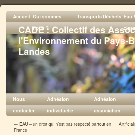
Accueil
Qui sommes
Transports
Déchets
Eau &
CADE : Collectif des Assoc
nous ?
clas
l'Environnement du Pays-B
Landes
Nous
Adhésion
Adhésion
contacter
individuelle
association
←
EAU – un droit qui n’est pas respecté partout en
Artifici
France