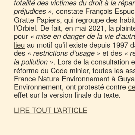
totalité des victimes du droit à la répa
, constate François Espuch
préjudices
»
Gratte Papiers, qui regroupe des habit
l’Orbiel. De fait, en mai 2021, la plaint
pour
«
mise en danger de la vie d’autr
lieu
au motif qu’il existe depuis 1997 d
des
et des
«
restrictions d’usage
»
«
r
. Lors de la consultation e
la pollution
»
réforme du Code minier, toutes les as
France Nature Environnement à Guya
Environnement, ont protesté contre
ce
effet sur la version finale du texte.
LIRE TOUT L’ARTICLE