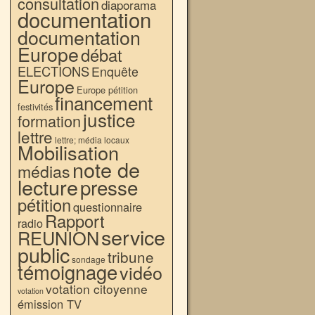
consultation
diaporama
documentation
documentation
Europe
débat
ELECTIONS
Enquête
Europe
Europe pétition
financement
festivités
justice
formation
lettre
lettre; média locaux
Mobilisation
note de
médias
lecture
presse
pétition
questionnaire
Rapport
radio
service
REUNION
public
tribune
sondage
témoignage
vidéo
votation citoyenne
votation
émission TV