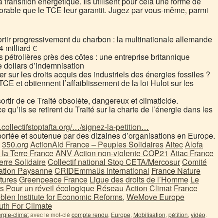
 transition énergétique. Ils utilisent pour cela une forme de
avorable que le TCE leur garantit. Jugez par vous-même, parmi
tir progressivement du charbon : la multinationale allemande
 milliard €
mes pétrolières près des côtes : une entreprise britannique
e dollars d’indemnisation
 sur les droits acquis des industriels des énergies fossiles ?
 TCE et obtiennent l’affaiblissement de la loi Hulot sur les
rtir de ce Traité obsolète, dangereux et climaticide.
 qu’ils se retirent du Traité sur la charte de l’énergie dans les
.collectifstoptafta.org/…/signez-la-petition…
portée et soutenue par des dizaines d’organisations en Europe.
:
350.org
ActionAid France – Peuples Solidaires
Aitec
Alofa
la Terre France
ANV Action non-violente COP21
Attac France
rre Solidaire
Collectif national Stop CETA/Mercosur
Comité
ation Paysanne
CRID
Emmaüs International
France Nature
tures
Greenpeace France
Ligue des droits de l’Homme
Le
us
Pour un réveil écologique
Réseau Action Climat
France
blen Institute for Economic Reforms
,
WeMove Europe
uth For Climate
rgie-climat
avec le mot-clé
compte rendu
,
Europe
,
Mobilisation
,
pétition
,
vidéo
.