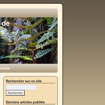
 de
es
rtzadar
→
Rechercher sur ce site
Derniers articles publiés