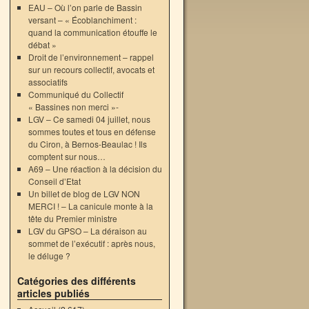
EAU – Où l’on parle de Bassin
versant – « Écoblanchiment :
quand la communication étouffe le
débat »
Droit de l’environnement – rappel
sur un recours collectif, avocats et
associatifs
Communiqué du Collectif
« Bassines non merci »-
LGV – Ce samedi 04 juillet, nous
sommes toutes et tous en défense
du Ciron, à Bernos-Beaulac ! Ils
comptent sur nous…
A69 – Une réaction à la décision du
Conseil d’Etat
Un billet de blog de LGV NON
MERCI ! – La canicule monte à la
tête du Premier ministre
LGV du GPSO – La déraison au
sommet de l’exécutif : après nous,
le déluge ?
Catégories des différents
articles publiés