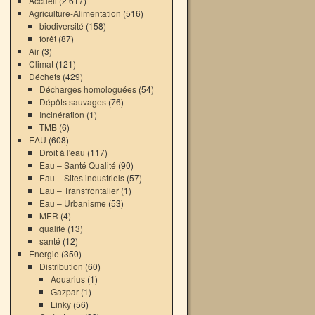
Accueil
(2 617)
Agriculture-Alimentation
(516)
biodiversité
(158)
forêt
(87)
Air
(3)
Climat
(121)
Déchets
(429)
Décharges homologuées
(54)
Dépôts sauvages
(76)
Incinération
(1)
TMB
(6)
EAU
(608)
Droit à l'eau
(117)
Eau – Santé Qualité
(90)
Eau – Sites industriels
(57)
Eau – Transfrontalier
(1)
Eau – Urbanisme
(53)
MER
(4)
qualité
(13)
santé
(12)
Énergie
(350)
Distribution
(60)
Aquarius
(1)
Gazpar
(1)
Linky
(56)