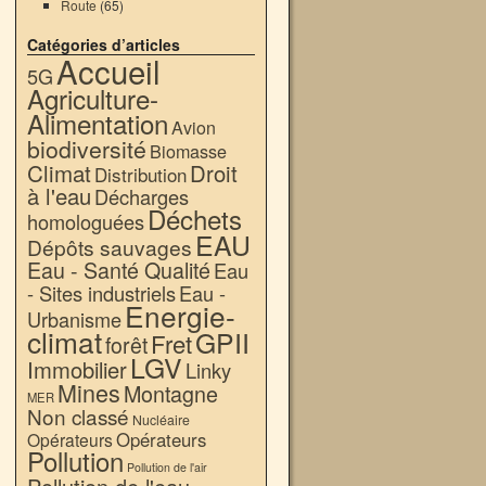
Route
(65)
Catégories d’articles
Accueil
5G
Agriculture-
Alimentation
Avion
biodiversité
Biomasse
Climat
Droit
Distribution
à l'eau
Décharges
Déchets
homologuées
EAU
Dépôts sauvages
Eau - Santé Qualité
Eau
- Sites industriels
Eau -
Energie-
Urbanisme
climat
GPII
Fret
forêt
LGV
Immobilier
Linky
Mines
Montagne
MER
Non classé
Nucléaire
Opérateurs
Opérateurs
Pollution
Pollution de l'air