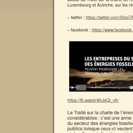
Luxembourg et Autriche, sur les r
– twitter :
https://twitter.com/St
– facebook :
https://www.facebook
https://fb.watch/8hJ4Qj_yft/
Le Traité sur la charte de l’éne
considérables : c’est une arme 
du secteur des énergies fossile
publics lorsque ceux-ci veulent