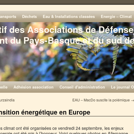
ransports
Déchets
Eau & Installations classées
Energie – Climat
tif des Associations de Défense
nt du Pays-Basque et du sud d
elle
Adhésion association
Conseil d'administration
Le journal O
urzaindia
EAU – MacDo suscite la polémique
nsition énergétique en Europe
s climat ont été organisées ce vendredi 24 septembre, les enjeux
’énergie ont été mis à l’honneur. Voici quelques photos en Allemagne,