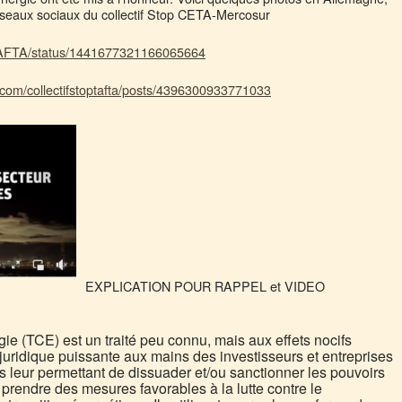
éseaux sociaux du collectif Stop CETA-Mercosur
opTAFTA/status/1441677321166065664
.com/collectifstoptafta/posts/4396300933771033
EXPLICATION POUR RAPPEL et VIDEO
rgie (TCE) est un traité peu connu, mais aux effets nocifs
juridique puissante aux mains des investisseurs et entreprises
s leur permettant de dissuader et/ou sanctionner les pouvoirs
 prendre des mesures favorables à la lutte contre le