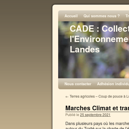
Accueil
Qui sommes nous ?
T
CADE : Collec
l'Environneme
Landes
Nous contacter
Adhésion individu
←
Terres agricoles – Coup de pouce à L
Marches Climat et tra
Publié le
25 septembre 2021
Dans plusieurs pays où les marche
autour du Traité sur la charte de l