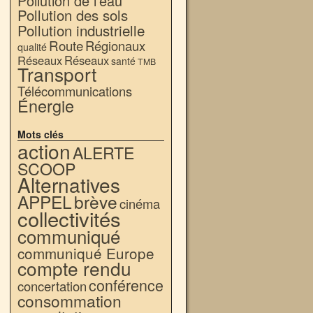
Pollution de l'eau
Pollution des sols
Pollution industrielle
Route
Régionaux
qualité
Réseaux
Réseaux
santé
TMB
Transport
Télécommunications
Énergie
Mots clés
action
ALERTE
SCOOP
Alternatives
APPEL
brève
cinéma
collectivités
communiqué
communiqué Europe
compte rendu
conférence
concertation
consommation