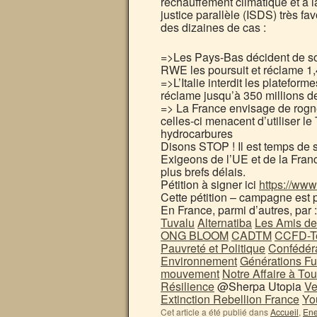
réchauffement climatique et à la
justice parallèle (ISDS) très f
des dizaines de cas :
=>Les Pays-Bas décident de sor
RWE les poursuit et réclame 1,4
=>L’Italie interdit les platefor
réclame jusqu’à 350 millions d
=> La France envisage de rogner
celles-ci menacent d’utiliser le
hydrocarbures
Disons STOP ! Il est temps de so
Exigeons de l’UE et de la France
plus brefs délais.
Pétition à signer ici
https://www
Cette pétition – campagne est 
En France, parmi d’autres, par 
Tuvalu
Alternatiba
Les Amis de 
ONG BLOOM
CADTM
CCFD-Te
Pauvreté et Politique
Confédér
Environnement
Générations Fu
mouvement
Notre Affaire à To
Résilience
@Sherpa Utopia
Ve
Extinction Rebellion France
Yo
Cet article a été publié dans
Accueil
,
Ene