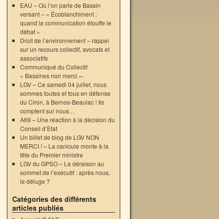
EAU – Où l’on parle de Bassin
versant – « Écoblanchiment :
quand la communication étouffe le
débat »
Droit de l’environnement – rappel
sur un recours collectif, avocats et
associatifs
Communiqué du Collectif
« Bassines non merci »-
LGV – Ce samedi 04 juillet, nous
sommes toutes et tous en défense
du Ciron, à Bernos-Beaulac ! Ils
comptent sur nous…
A69 – Une réaction à la décision du
Conseil d’Etat
Un billet de blog de LGV NON
MERCI ! – La canicule monte à la
tête du Premier ministre
LGV du GPSO – La déraison au
sommet de l’exécutif : après nous,
le déluge ?
Catégories des différents
articles publiés