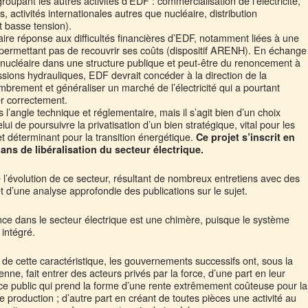
roupant les autres activités d’EDF : commercialisation de l’électricité,
s, activités internationales autres que nucléaire, distribution
 basse tension).
re réponse aux difficultés financières d’EDF, notamment liées à une
 permettant pas de recouvrir ses coûts (dispositif ARENH). En échange
on nucléaire dans une structure publique et peut-être du renoncement à
ions hydrauliques, EDF devrait concéder à la direction de la
rement et généraliser un marché de l’électricité qui a pourtant
er correctement.
 l’angle technique et réglementaire, mais il s’agit bien d’un choix
ui de poursuivre la privatisation d’un bien stratégique, vital pour les
 déterminant pour la transition énergétique.
Ce projet s’inscrit en
 ans de libéralisation du secteur électrique.
l’évolution de ce secteur, résultant de nombreux entretiens avec des
t d’une analyse approfondie des publications sur le sujet.
e dans le secteur électrique est une chimère, puisque le système
 intégré.
e cette caractéristique, les gouvernements successifs ont, sous la
e, fait entrer des acteurs privés par la force, d’une part en leur
ce public qui prend la forme d’une rente extrêmement coûteuse pour la
e production ; d’autre part en créant de toutes pièces une activité au