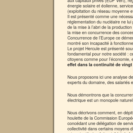
aux capitaux privés (EDF Vert), reg
énergie solaire et éolienne, service
(exploitation du réseau moyenne et
Il est présenté comme une nécessai
réglementation du nucléaire ne lui
de la mise à l’abri de la producti
la mise en concurrence des concess
Concurrence de l’Europe ce démemb
montré son incapacité à fonctionn
Le projet Hercule est présenté sous
fondamental pour notre société : cel
citoyens comme pour l’économie, et
effet dans la continuité de vingt
Nous proposons ici une analyse de 
experts du domaine, des salariés e
Nous démontrons que la concurrenc
électrique est un monopole naturel
Nous décrivons comment, en dépit d
houlette de la Commission Européenn
concédant une délégation de servi
collectivité dans certains moyens d