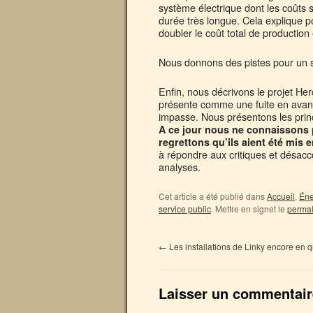
système électrique dont les coûts
durée très longue. Cela explique po
doubler le coût total de production
Nous donnons des pistes pour un se
Enfin, nous décrivons le projet Her
présente comme une fuite en avant 
impasse. Nous présentons les princi
A ce jour nous ne connaissons p
regrettons qu’ils aient été mis 
à répondre aux critiques et désacco
analyses.
Cet article a été publié dans
Accueil
,
Éne
service public
. Mettre en signet le
permal
←
Les installations de Linky encore en 
Laisser un commentair