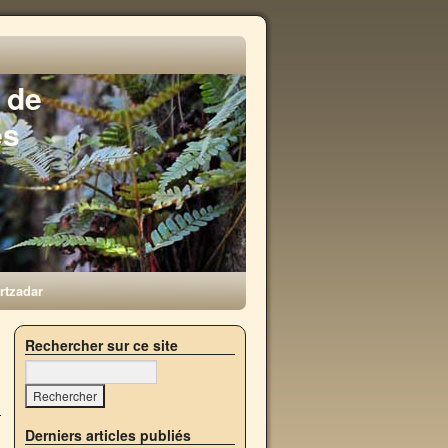
 de
es
rtzadar
→
Rechercher sur ce site
Derniers articles publiés