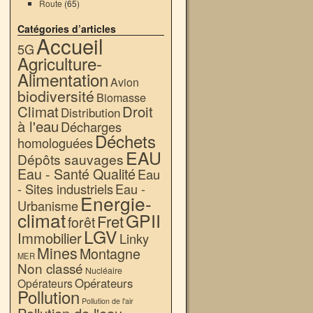
Route
(65)
Catégories d’articles
Accueil
5G
Agriculture-
Alimentation
Avion
biodiversité
Biomasse
Climat
Droit
Distribution
à l'eau
Décharges
Déchets
homologuées
EAU
Dépôts sauvages
Eau - Santé Qualité
Eau
- Sites industriels
Eau -
Energie-
Urbanisme
climat
GPII
Fret
forêt
LGV
Immobilier
Linky
→
Mines
Montagne
MER
Non classé
Nucléaire
Opérateurs
Opérateurs
Pollution
Pollution de l'air