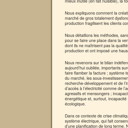
mieux inutile (en fait nuisible), la
Nous expliquons comment la création
marché de gros totalement dysfoncti
production fragilisent les clients 
Nous détaillons les méthodes, sans
pour se faire une place dans la vent
dont ils ne maîtrisent pas la quali
production et ont imposé une hauss
Nous revenons sur le bilan indéfen
aujourd’hui oubliée, importants sur
faire flamber la facture ; système t
du marché, les sous-investissements
recherche-développement et de l’in
d’accès à l’électricité comme de 
agressifs et mensongers ; incapacit
énergétique et, surtout, incapacité 
écologique.
Dans ce contexte de crise climatiq
système électrique, qui fait consen
d’une planification de long terme.