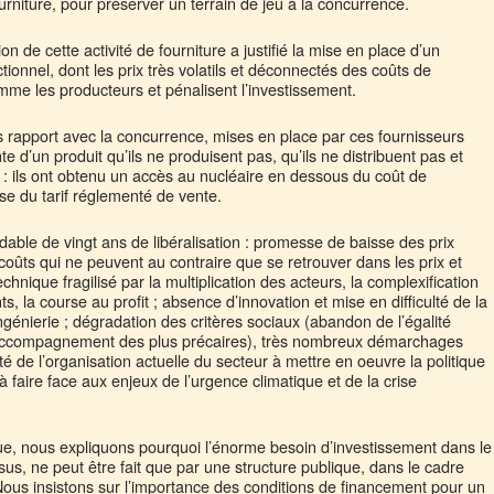
 fourniture, pour préserver un terrain de jeu à la concurrence.
 de cette activité de fourniture a justifié la mise en place d’un
onnel, dont les prix très volatils et déconnectés des coûts de
comme les producteurs et pénalisent l’investissement.
 rapport avec la concurrence, mises en place par ces fournisseurs
e d’un produit qu’ils ne produisent pas, qu’ils ne distribuent pas et
té : ils ont obtenu un accès au nucléaire en dessous du coût de
e du tarif réglementé de vente.
dable de vingt ans de libéralisation : promesse de baisse des prix
coûts qui ne peuvent au contraire que se retrouver dans les prix et
echnique fragilisé par la multiplication des acteurs, la complexification
, la course au profit ; absence d’innovation et mise en difficulté de la
génierie ; dégradation des critères sociaux (abandon de l’égalité
l’accompagnement des plus précaires), très nombreux démarchages
é de l’organisation actuelle du secteur à mettre en oeuvre la politique
à faire face aux enjeux de l’urgence climatique et de la crise
ue, nous expliquons pourquoi l’énorme besoin d’investissement dans le
sus, ne peut être fait que par une structure publique, dans le cadre
 Nous insistons sur l’importance des conditions de financement pour un