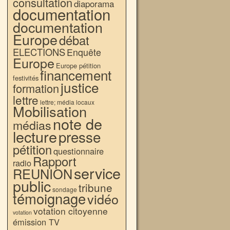
consultation
diaporama
documentation
documentation
Europe
débat
ELECTIONS
Enquête
Europe
Europe pétition
financement
festivités
justice
formation
lettre
lettre; média locaux
Mobilisation
note de
médias
lecture
presse
pétition
questionnaire
Rapport
radio
service
REUNION
public
tribune
sondage
témoignage
vidéo
votation citoyenne
votation
émission TV