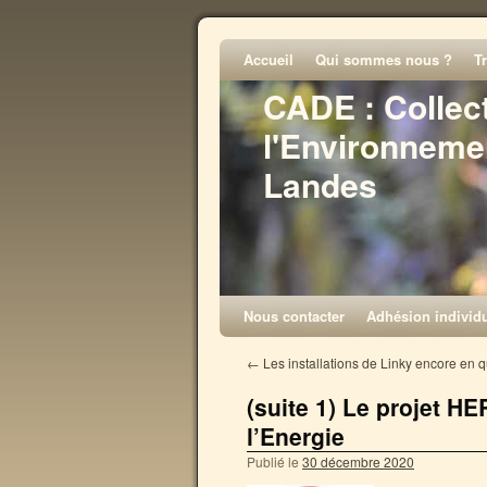
Accueil
Qui sommes nous ?
T
CADE : Collec
l'Environneme
Landes
Nous contacter
Adhésion individu
←
Les installations de Linky encore en 
(suite 1) Le projet 
l’Energie
Publié le
30 décembre 2020