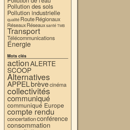
Pollution de l'eau
Pollution des sols
Pollution industrielle
Route
Régionaux
qualité
Réseaux
Réseaux
santé
TMB
Transport
Télécommunications
Énergie
Mots clés
action
ALERTE
SCOOP
Alternatives
APPEL
brève
cinéma
collectivités
communiqué
communiqué Europe
compte rendu
conférence
concertation
consommation