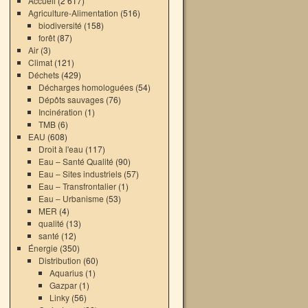
Accueil
(2 617)
Agriculture-Alimentation
(516)
biodiversité
(158)
forêt
(87)
Air
(3)
Climat
(121)
Déchets
(429)
Décharges homologuées
(54)
Dépôts sauvages
(76)
Incinération
(1)
TMB
(6)
EAU
(608)
Droit à l'eau
(117)
Eau – Santé Qualité
(90)
Eau – Sites industriels
(57)
Eau – Transfrontalier
(1)
Eau – Urbanisme
(53)
MER
(4)
qualité
(13)
santé
(12)
Énergie
(350)
Distribution
(60)
Aquarius
(1)
Gazpar
(1)
Linky
(56)