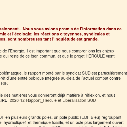
assionnant…Nous vous avions promis de l’information dans ce
ie et l’écologie; les réactions citoyennes, syndicales et
ues, sont nombreuses tant l’inquiétude est grande.
c de l’Energie, il est important que nous comprenions les enjeux
e qui reste de ce bien commun, et que le projet HERCULE vient
oblématique, le rapport monté par le syndicat SUD est particulièrement
ntérêt d’une entité publique intégrée au-delà de l’actuel combat contre
 RIP.
ble des matières vous donneront déjà matière à réflexion, et nous
:
2020-12-Rapport_Hercule et Libéralisation SUD
LIRE
DF en plusieurs grands pôles, un pôle public (EDF Bleu) regroupant
re, hydraulique1 et thermique fossile, et un pôle plus largement ouvert