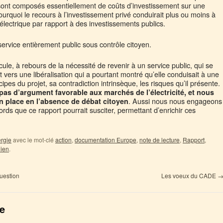
 sont composés essentiellement de coûts d’investissement sur une
urquoi le recours à l’investissement privé conduirait plus ou moins à
 électrique par rapport à des investissements publics.
rvice entièrement public sous contrôle citoyen.
cule, à rebours de la nécessité de revenir à un service public, qui se
vers une libéralisation qui a pourtant montré qu’elle conduisait à une
pes du projet, sa contradiction intrinsèque, les risques qu’il présente.
as d’argument favorable aux marchés de l’électricité, et nous
. Aussi nous nous engageons
en place en l’absence de débat citoyen
rds que ce rapport pourrait susciter, permettant d’enrichir ces
rgie
avec le mot-clé
action
,
documentation Europe
,
note de lecture
,
Rapport
,
ien
.
question
Les voeux du CADE
e