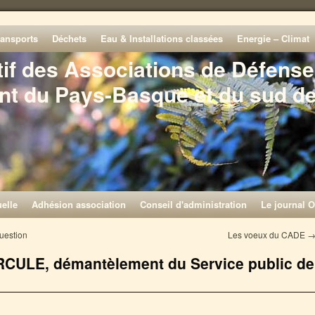
ransports
Déchets
Eau & Installations classées
Energie – Climat
tif des Associations de Défense
nt du Pays-Basque et du sud d
elle
Adhésion association
Conseil d'administration
Le journal O
question
Les voeux du CADE
HERCULE, démantèlement du Service public de