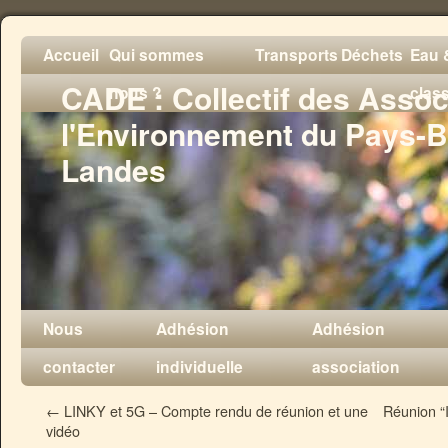
Accueil
Qui sommes
Transports
Déchets
Eau &
CADE : Collectif des Assoc
nous ?
clas
l'Environnement du Pays-B
Landes
Nous
Adhésion
Adhésion
contacter
individuelle
association
←
LINKY et 5G – Compte rendu de réunion et une
Réunion “
vidéo