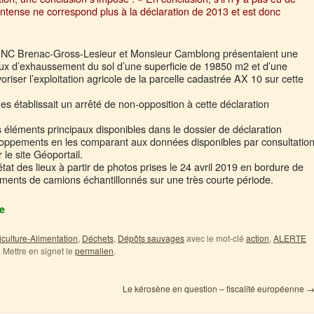
 intense ne correspond plus à la déclaration de 2013 et est donc
NC Brenac-Gross-Lesieur et Monsieur Camblong présentaient une
ux d’exhaussement du sol d’une superficie de 19850 m2 et d’une
riser l’exploitation agricole de la parcelle cadastrée AX 10 sur cette
s établissait un arrêté de non-opposition à cette déclaration
 éléments principaux disponibles dans le dossier de déclaration
eloppements en les comparant aux données disponibles par consultatio
le site Géoportail.
état des lieux à partir de photos prises le 24 avril 2019 en bordure de
ments de camions échantillonnés sur une très courte période.
e
iculture-Alimentation
,
Déchets
,
Dépôts sauvages
avec le mot-clé
action
,
ALERTE
. Mettre en signet le
permalien
.
Le kérosène en question – fiscalité européenne