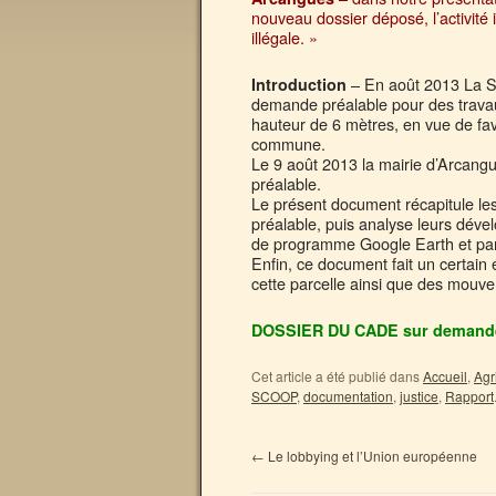
nouveau dossier déposé, l’activité
illégale. »
– En août 2013 La S
Introduction
demande préalable pour des trava
hauteur de 6 mètres, en vue de favo
commune.
Le 9 août 2013 la mairie d’Arcangue
préalable.
Le présent document récapitule les
préalable, puis analyse leurs dév
de programme Google Earth et par 
Enfin, ce document fait un certain 
cette parcelle ainsi que des mouve
DOSSIER DU CADE sur demand
Cet article a été publié dans
Accueil
,
Agr
SCOOP
,
documentation
,
justice
,
Rapport
←
Le lobbying et l’Union européenne