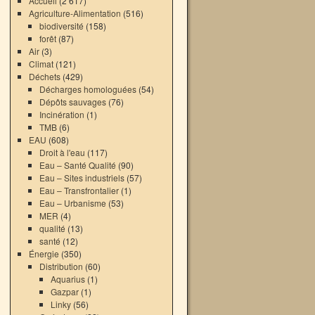
Accueil
(2 617)
Agriculture-Alimentation
(516)
biodiversité
(158)
forêt
(87)
Air
(3)
Climat
(121)
Déchets
(429)
Décharges homologuées
(54)
Dépôts sauvages
(76)
Incinération
(1)
TMB
(6)
EAU
(608)
Droit à l'eau
(117)
Eau – Santé Qualité
(90)
Eau – Sites industriels
(57)
Eau – Transfrontalier
(1)
Eau – Urbanisme
(53)
MER
(4)
qualité
(13)
santé
(12)
Énergie
(350)
Distribution
(60)
Aquarius
(1)
Gazpar
(1)
Linky
(56)