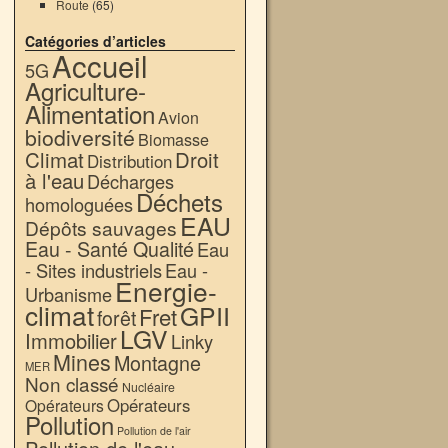
Route
(65)
Catégories d’articles
Accueil
5G
Agriculture-
Alimentation
Avion
biodiversité
Biomasse
Climat
Droit
Distribution
à l'eau
Décharges
Déchets
homologuées
EAU
Dépôts sauvages
Eau - Santé Qualité
Eau
- Sites industriels
Eau -
Energie-
Urbanisme
climat
GPII
Fret
forêt
LGV
Immobilier
Linky
Mines
Montagne
MER
Non classé
Nucléaire
Opérateurs
Opérateurs
Pollution
Pollution de l'air