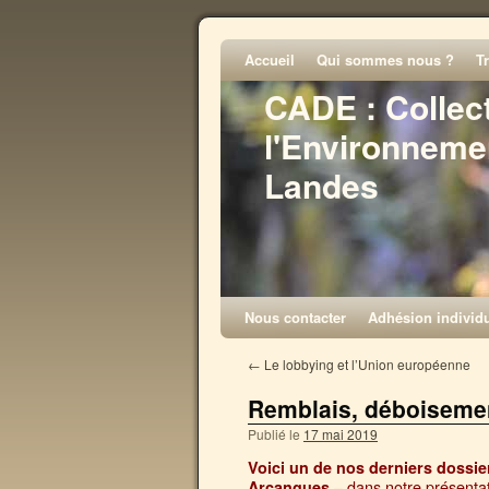
Accueil
Qui sommes nous ?
T
CADE : Collec
l'Environneme
Landes
Nous contacter
Adhésion individu
←
Le lobbying et l’Union européenne
Remblais, déboiseme
Publié le
17 mai 2019
Voici un de nos derniers dossier
– dans notre présentati
Arcangues