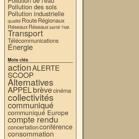
Pollution de l'eau
Pollution des sols
Pollution industrielle
Route
Régionaux
qualité
Réseaux
Réseaux
santé
TMB
Transport
Télécommunications
Énergie
Mots clés
action
ALERTE
SCOOP
Alternatives
APPEL
brève
cinéma
collectivités
communiqué
communiqué Europe
compte rendu
conférence
concertation
consommation