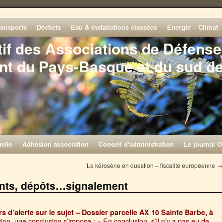
ransports
Déchets
Eau & Installations classées
Energie – Climat
tif des Associations de Défense
nt du Pays-Basque et du sud d
elle
Adhésion association
Conseil d'administration
Le journal O
Le kérosène en question – fiscalité européenne
nts, dépôts…signalement
s d’alerte sur le sujet – Dossier parcelle AX 10 Sainte Barbe, à
on, une conclusion s’impose : « En conclusion, s’il n’y a pas eu de