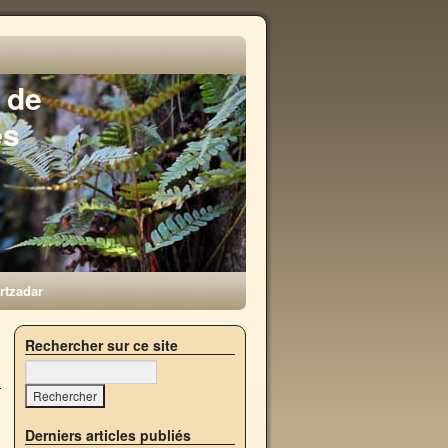
 de
es
rtzadar
→
Rechercher sur ce site
Derniers articles publiés