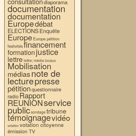
consultation
diaporama
documentation
documentation
Europe
débat
ELECTIONS
Enquête
Europe
Europe pétition
financement
festivités
justice
formation
lettre
lettre; média locaux
Mobilisation
note de
médias
lecture
presse
pétition
questionnaire
Rapport
radio
service
REUNION
public
tribune
sondage
témoignage
vidéo
votation citoyenne
votation
émission TV