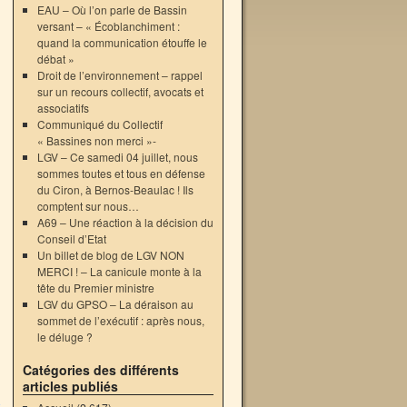
EAU – Où l’on parle de Bassin
versant – « Écoblanchiment :
quand la communication étouffe le
débat »
Droit de l’environnement – rappel
sur un recours collectif, avocats et
associatifs
Communiqué du Collectif
« Bassines non merci »-
LGV – Ce samedi 04 juillet, nous
sommes toutes et tous en défense
n
du Ciron, à Bernos-Beaulac ! Ils
comptent sur nous…
A69 – Une réaction à la décision du
Conseil d’Etat
Un billet de blog de LGV NON
MERCI ! – La canicule monte à la
tête du Premier ministre
LGV du GPSO – La déraison au
sommet de l’exécutif : après nous,
le déluge ?
Catégories des différents
→
articles publiés