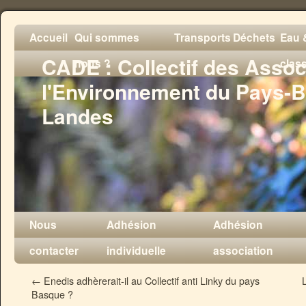
Accueil
Qui sommes
Transports
Déchets
Eau &
CADE : Collectif des Assoc
nous ?
clas
l'Environnement du Pays-B
Landes
Nous
Adhésion
Adhésion
contacter
individuelle
association
←
Enedis adhèrerait-il au Collectif anti Linky du pays
Basque ?