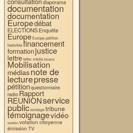
consultation
diaporama
documentation
documentation
Europe
débat
ELECTIONS
Enquête
Europe
Europe pétition
financement
festivités
justice
formation
lettre
lettre; média locaux
Mobilisation
note de
médias
lecture
presse
pétition
questionnaire
Rapport
radio
service
REUNION
public
tribune
sondage
témoignage
vidéo
votation citoyenne
votation
émission TV