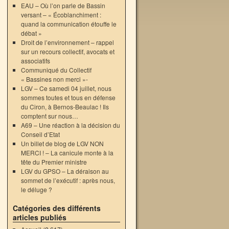
EAU – Où l’on parle de Bassin
versant – « Écoblanchiment :
quand la communication étouffe le
débat »
Droit de l’environnement – rappel
sur un recours collectif, avocats et
associatifs
Communiqué du Collectif
« Bassines non merci »-
LGV – Ce samedi 04 juillet, nous
sommes toutes et tous en défense
du Ciron, à Bernos-Beaulac ! Ils
comptent sur nous…
A69 – Une réaction à la décision du
Conseil d’Etat
Un billet de blog de LGV NON
MERCI ! – La canicule monte à la
tête du Premier ministre
LGV du GPSO – La déraison au
sommet de l’exécutif : après nous,
le déluge ?
Catégories des différents
articles publiés