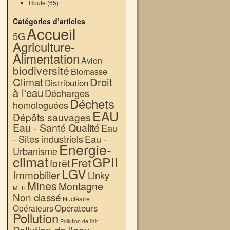
Route
(65)
Catégories d’articles
Accueil
5G
Agriculture-
Alimentation
Avion
biodiversité
Biomasse
Climat
Droit
Distribution
à l'eau
Décharges
Déchets
homologuées
EAU
Dépôts sauvages
Eau - Santé Qualité
Eau
- Sites industriels
Eau -
Energie-
Urbanisme
climat
GPII
Fret
forêt
LGV
Immobilier
Linky
Mines
Montagne
MER
Non classé
Nucléaire
Opérateurs
Opérateurs
Pollution
Pollution de l'air