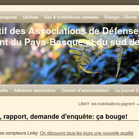
ransports
Déchets
Eau & Installations classées
Energie – Climat
tif des Associations de Défense
nt du Pays-Basque et du sud d
elle
Adhésion association
Conseil d'administration
Le journal O
LINKY -les mobilisations gagnent
 rapport, demande d'enquête: ça bouge!
les compteurs Linky
:
On découvre tous les jours une nouvelle qualité