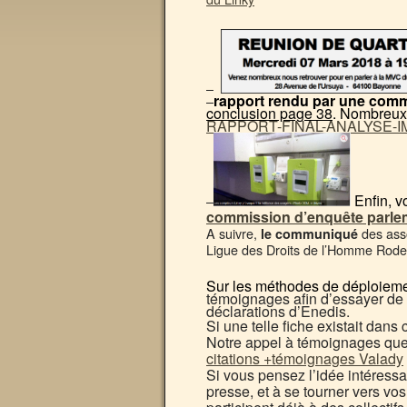
–
rapport rendu par une com
–
conclusion page 38
. Nombreux 
RAPPORT-FINAL-ANALYSE-I
Enfin, v
–
commission d’enquête parle
A suivre,
des ass
le communiqué
Ligue des Droits de l’Homme Rodez,
Sur les méthodes de déploieme
témoignages afin d’essayer de m
déclarations d’Enedis.
Si une telle fiche existait dans
Notre appel à témoignages que
citations +témoignages Valady
Si vous pensez l’idée intéress
presse, et à se tourner vers vo