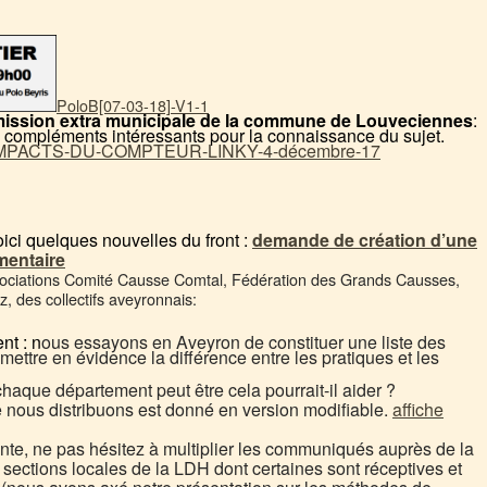
PoloB[07-03-18]-V1-1
mission extra municipale de la commune de Louveciennes
:
compléments intéressants pour la connaissance du sujet.
MPACTS-DU-COMPTEUR-LINKY-4-décembre-17
oici quelques nouvelles du front :
demande de création d’une
mentaire
ociations Comité Causse Comtal, Fédération des Grands Causses,
 des collectifs aveyronnais:
nt : n
ous essayons en Aveyron de constituer une liste des
ettre en évidence la différence entre les pratiques et les
 chaque département peut être cela pourrait-il aider ?
 nous distribuons est donné en version modifiable.
affiche
ante, ne pas hésitez à multiplier les communiqués auprès de la
s sections locales de la LDH dont certaines sont réceptives et