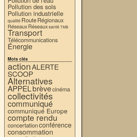
Pollution de l'eau
Pollution des sols
Pollution industrielle
Route
Régionaux
qualité
Réseaux
Réseaux
santé
TMB
Transport
Télécommunications
Énergie
Mots clés
action
ALERTE
SCOOP
Alternatives
APPEL
brève
cinéma
collectivités
communiqué
communiqué Europe
compte rendu
conférence
concertation
consommation