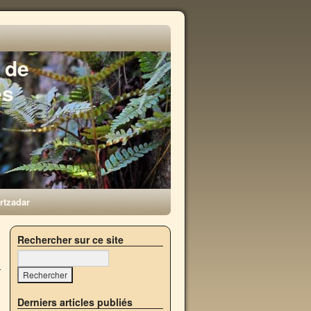
 de
es
rtzadar
→
Rechercher sur ce site
Derniers articles publiés