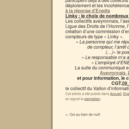
participent déjà à des collecti
déploiement et les incohérences
à la réponse d’Enedis
Linky : le choix de nombreux
Les collectifs aveyronnais, l’a
Ligue des Droits de l’Homme, 
création d’une commission d’en
compteurs de type « Linky ».
« La personne qui me répo
de compteur, l’arrêt 
(…)« le po
« Le responsable m’a a
« L’employé d’ENE
La suite du communiqué en
Aveyronnais,
et pour information, le
CGT.
08
le collectif du Vallon d’inform
Cet article a été publié dans
Accueil
,
Ene
en signet le
permalien
.
←
Oui au train de nuit!