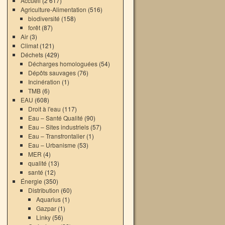
Accueil
(2 617)
Agriculture-Alimentation
(516)
biodiversité
(158)
forêt
(87)
Air
(3)
Climat
(121)
Déchets
(429)
Décharges homologuées
(54)
Dépôts sauvages
(76)
Incinération
(1)
TMB
(6)
EAU
(608)
Droit à l'eau
(117)
Eau – Santé Qualité
(90)
Eau – Sites industriels
(57)
Eau – Transfrontalier
(1)
Eau – Urbanisme
(53)
MER
(4)
qualité
(13)
santé
(12)
Énergie
(350)
Distribution
(60)
Aquarius
(1)
→
Gazpar
(1)
Linky
(56)