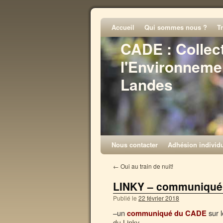
Accueil
Qui sommes nous ?
T
CADE : Collec
l'Environneme
Landes
Nous contacter
Adhésion individu
←
Oui au train de nuit!
LINKY – communiqué,
Publié le
22 février 2018
–
un
sur 
communiqué du CADE
du Linky