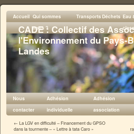
Accueil
Qui sommes
Transports
Déchets
Eau &
CADE : Collectif des Assoc
nous ?
clas
l'Environnement du Pays-B
Landes
Nous
Adhésion
Adhésion
contacter
individuelle
association
←
La LGV en difficulté – Financement du GPSO
dans la tourmente – « Lettre à tata Caro »
ra