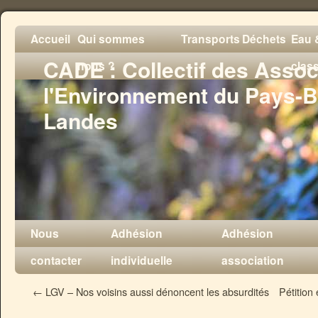
Accueil
Qui sommes
Transports
Déchets
Eau &
CADE : Collectif des Assoc
nous ?
clas
l'Environnement du Pays-B
Landes
Nous
Adhésion
Adhésion
contacter
individuelle
association
←
LGV – Nos voisins aussi dénoncent les absurdités
Pétition