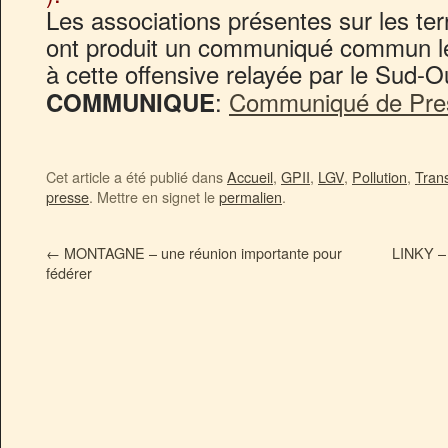
Les associations présentes sur les ter
ont produit un communiqué commun le
à cette offensive relayée par le Sud-
:
Communiqué de Pre
COMMUNIQUE
Cet article a été publié dans
Accueil
,
GPII
,
LGV
,
Pollution
,
Tran
presse
. Mettre en signet le
permalien
.
←
MONTAGNE – une réunion importante pour
LINKY – 
fédérer