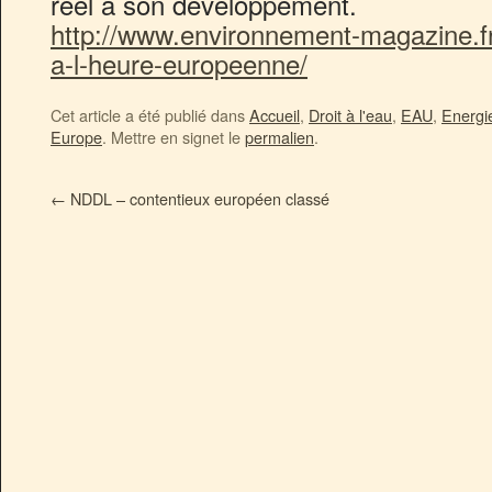
réel à son développement.
http://www.environnement-magazine.fr/
a-l-heure-europeenne/
Cet article a été publié dans
Accueil
,
Droit à l'eau
,
EAU
,
Energie
Europe
. Mettre en signet le
permalien
.
←
NDDL – contentieux européen classé