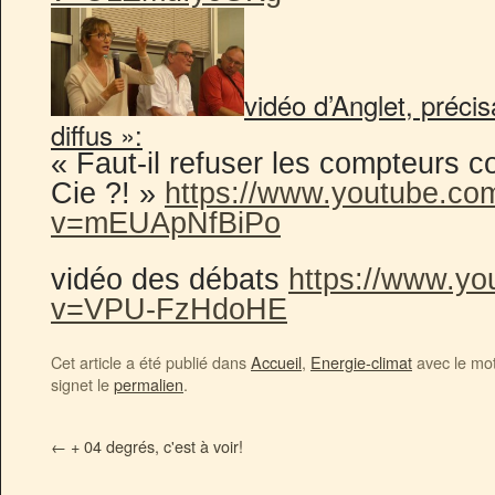
vidéo d’Anglet, précis
diffus »:
« Faut-il refuser les compteurs 
Cie ?! »
https://www.youtube.co
v=mEUApNfBiPo
vidéo des débats
https://www.y
v=VPU-FzHdoHE
Cet article a été publié dans
Accueil
,
Energie-climat
avec le mo
signet le
permalien
.
←
+ 04 degrés, c'est à voir!