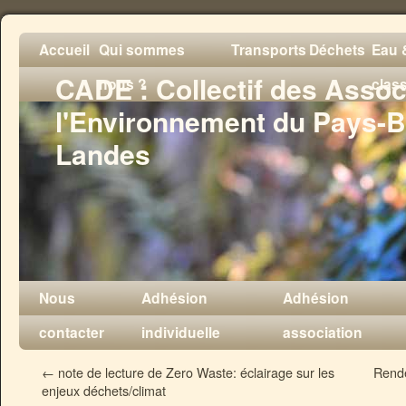
Accueil
Qui sommes
Transports
Déchets
Eau &
CADE : Collectif des Assoc
nous ?
clas
l'Environnement du Pays-B
Landes
Nous
Adhésion
Adhésion
contacter
individuelle
association
←
note de lecture de Zero Waste: éclairage sur les
Rende
enjeux déchets/climat