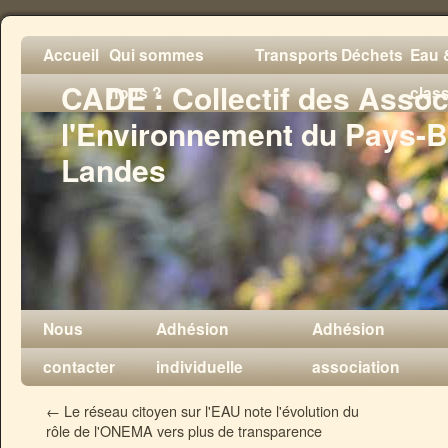
Accueil
Qui sommes
Transports
Déchets
Eau &
CADE : Collectif des Assoc
nous ?
clas
l'Environnement du Pays-B
Landes
Nous
Adhésion
Adhésion
contacter
individuelle
association
←
Le réseau citoyen sur l'EAU note l'évolution du
rôle de l'ONEMA vers plus de transparence