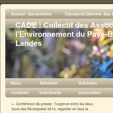
Accueil
Qui sommes
Transports
Déchets
Eau &
CADE : Collectif des Assoc
nous ?
clas
l'Environnement du Pays-B
Landes
Nous
Adhésion
Adhésion
contacter
individuelle
association
←
Conférence de presse : l'urgence entre les deux
tours des Municipales 2014, regarder en face la