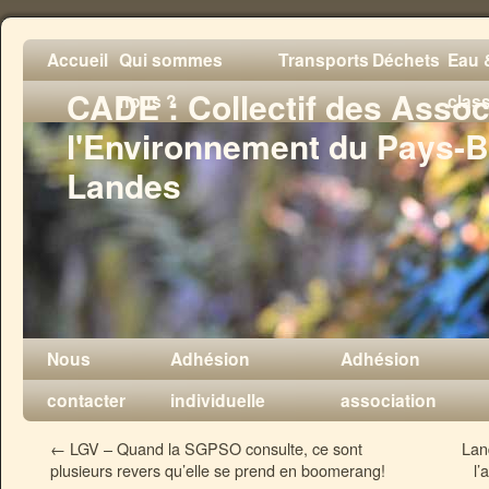
Accueil
Qui sommes
Transports
Déchets
Eau &
CADE : Collectif des Assoc
nous ?
clas
l'Environnement du Pays-B
Landes
Nous
Adhésion
Adhésion
contacter
individuelle
association
←
LGV – Quand la SGPSO consulte, ce sont
Lan
plusieurs revers qu’elle se prend en boomerang!
l’