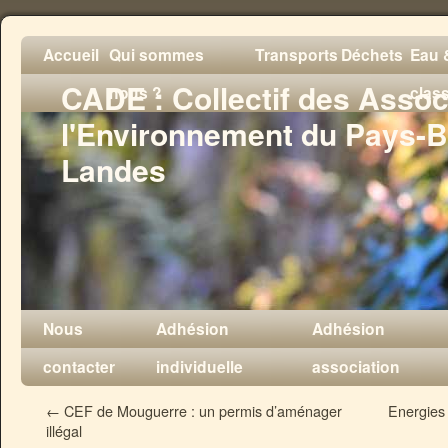
Accueil
Qui sommes
Transports
Déchets
Eau &
CADE : Collectif des Assoc
nous ?
clas
l'Environnement du Pays-B
Landes
Nous
Adhésion
Adhésion
contacter
individuelle
association
←
CEF de Mouguerre : un permis d’aménager
Energies
illégal