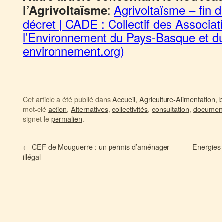
:
Agrivoltaïsme – fin d
l’Agrivoltaïsme
décret | CADE : Collectif des Associa
l’Environnement du Pays-Basque et d
environnement.org)
Cet article a été publié dans
Accueil
,
Agriculture-Alimentation
,
b
mot-clé
action
,
Alternatives
,
collectivités
,
consultation
,
document
signet le
permalien
.
←
CEF de Mouguerre : un permis d’aménager
Energies
illégal