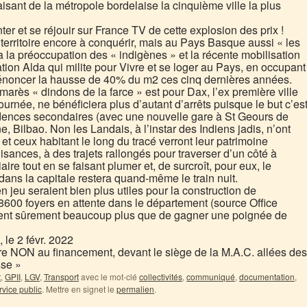
aisant de la métropole bordelaise la cinquième ville la plus
r et se réjouir sur France TV de cette explosion des prix !
territoire encore à conquérir, mais au Pays Basque aussi « les
 la préoccupation des « indigènes » et la récente mobilisation
ion Alda qui milite pour Vivre et se loger au Pays, en occupant
noncer la hausse de 40% du m2 ces cinq dernières années.
marès « dindons de la farce » est pour Dax, l’ex première ville
rnée, ne bénéficiera plus d’autant d’arrêts puisque le but c’es
sidences secondaires (avec une nouvelle gare à St Geours de
ne, Bilbao. Non les Landais, à l’instar des Indiens jadis, n’ont
 et ceux habitant le long du tracé verront leur patrimoine
uisances, à des trajets rallongés pour traverser d’un côté à
iaire tout en se faisant plumer et, de surcroît, pour eux, le
 dans la capitale restera quand-même le train nuit.
 jeu seraient bien plus utiles pour la construction de
8600 foyers en attente dans le département (source Office
aient sûrement beaucoup plus que de gagner une poignée de
le 2 févr. 2022
ire NON au financement, devant le siège de la M.A.C. allées des
sse »
t
,
GPII
,
LGV
,
Transport
avec le mot-clé
collectivités
,
communiqué
,
documentation
,
rvice public
. Mettre en signet le
permalien
.