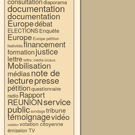
consultation
diaporama
documentation
documentation
Europe
débat
ELECTIONS
Enquête
Europe
Europe pétition
financement
festivités
justice
formation
lettre
lettre; média locaux
Mobilisation
note de
médias
lecture
presse
pétition
questionnaire
Rapport
radio
service
REUNION
public
tribune
sondage
témoignage
vidéo
votation citoyenne
votation
émission TV