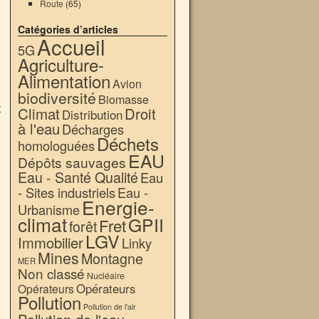
Route
(65)
Catégories d’articles
Accueil
5G
Agriculture-
Alimentation
Avion
biodiversité
Biomasse
t
Climat
Droit
Distribution
à l'eau
Décharges
Déchets
homologuées
EAU
Dépôts sauvages
Eau - Santé Qualité
Eau
- Sites industriels
Eau -
Energie-
Urbanisme
climat
GPII
Fret
forêt
LGV
Immobilier
Linky
Mines
Montagne
MER
Non classé
Nucléaire
Opérateurs
Opérateurs
Pollution
Pollution de l'air