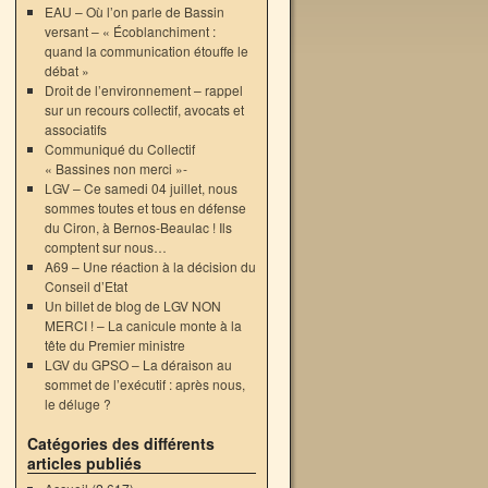
EAU – Où l’on parle de Bassin
versant – « Écoblanchiment :
quand la communication étouffe le
débat »
Droit de l’environnement – rappel
sur un recours collectif, avocats et
associatifs
Communiqué du Collectif
« Bassines non merci »-
LGV – Ce samedi 04 juillet, nous
sommes toutes et tous en défense
du Ciron, à Bernos-Beaulac ! Ils
comptent sur nous…
A69 – Une réaction à la décision du
Conseil d’Etat
Un billet de blog de LGV NON
MERCI ! – La canicule monte à la
tête du Premier ministre
LGV du GPSO – La déraison au
sommet de l’exécutif : après nous,
le déluge ?
Catégories des différents
articles publiés