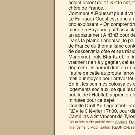
actuellement de 11,3 € le m2, f
chère de France.
Comment A.Rousset peut-il vante
Le Far-(sud)-Ouest est donc un 
prix explosent » On comprendra
menée à Bayonne par l’associat
un appartement AirBnB pour dé
Dans la plaine Landaise, le pal
de France du thermalisme contou
de desservir la côte et ses ré
Maremne), puis Biarritz et, in fi
vraiment rien à y gagner, celles
déprécié, ils auront droit aux n
l’autre de cette autoroute ferrov
meilleur moyen pour arriver tôt
Enfin, les sommes colossales en
logements sociaux, ce que les 
public de l’Habitat) apprécier
minutes pour ce trajet.
Comité Droit Au Logement Dax, 
RDV le 3 février 17h30, pour d
Camélias à St Vincent de Tyro
Cet article a été publié dans
Accueil
,
Fre
financement
,
Mobilisation
,
REUNION
,
se