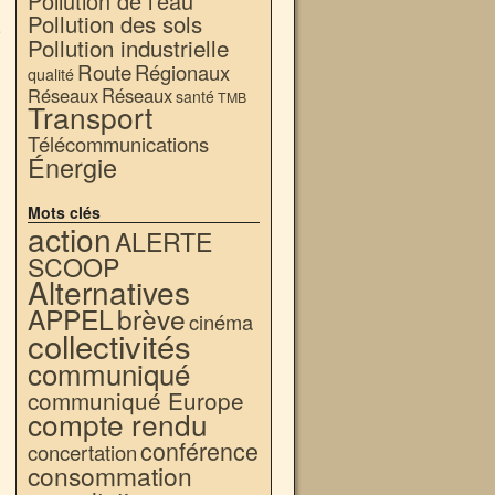
Pollution de l'eau
Pollution des sols
e
Pollution industrielle
→
Route
Régionaux
qualité
Réseaux
Réseaux
santé
TMB
Transport
Télécommunications
Énergie
Mots clés
action
ALERTE
SCOOP
Alternatives
APPEL
brève
cinéma
collectivités
communiqué
communiqué Europe
compte rendu
conférence
concertation
consommation