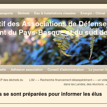
ransports
Déchets
Eau & Installations classées
Energie – Climat
tif des Associations de Défense
nt du Pays-Basque et du sud d
elle
Adhésion association
Conseil d'administration
Le journal O
EP des déchets du
LGV – « Recherche financement désespérément » – un vot
dans les Landes, des réunions
 se sont préparées pour informer les élus