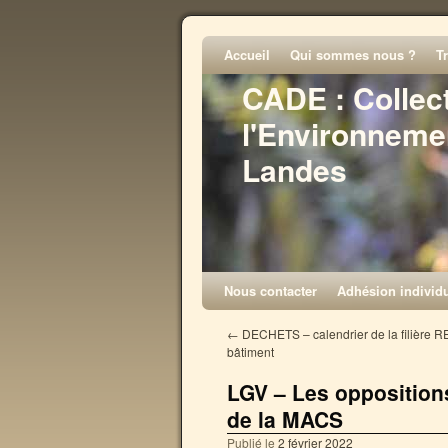
Accueil
Qui sommes nous ?
T
CADE : Collec
l'Environneme
Landes
Nous contacter
Adhésion individu
←
DECHETS – calendrier de la filière R
bâtiment
LGV – Les oppositions
de la MACS
Publié le
2 février 2022