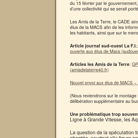
du 15 février par le gouvernement,
d’une collectivité qui se serait port
Les Amis de la Terre, le CADE ains
élus de la MACS afin de les informer
les habitants, ainsi que sur le me
Article journal sud-ouest La F.I.
ouverte aux élus de Macs (sudoues
:
GP
Articles les Amis de la Terre
(amisdelaterre40.fr)
Nouvel envoi aux élus de MACS – L
(Nous reviendrons sur le montage f
délibération supplémentaire au bu
Une problématique trop souven
Ligne à Grande Vitesse, les Aqu
La question de la spéculation f
abordée, pourtant elle figure 