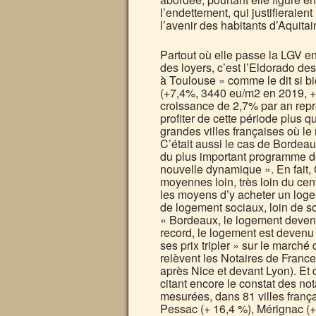
l’endettement, qui justifieraient
l’avenir des habitants d’Aquitai
Partout où elle passe la LGV en
des loyers, c’est l’Eldorado des
à Toulouse » comme le dit si b
(+7,4%, 3440 eu/m2 en 2019, +6
croissance de 2,7% par an repré
profiter de cette période plus 
grandes villes françaises où le
C’était aussi le cas de Bordeau
du plus important programme d
nouvelle dynamique ». En fait, 
moyennes loin, très loin du ce
les moyens d’y acheter un log
de logement sociaux, loin de s
« Bordeaux, le logement devenu
record, le logement est devenu
ses prix tripler » sur le march
relèvent les Notaires de France
après Nice et devant Lyon). Et 
citant encore le constat des not
mesurées, dans 81 villes franç
Pessac (+ 16,4 %), Mérignac (+