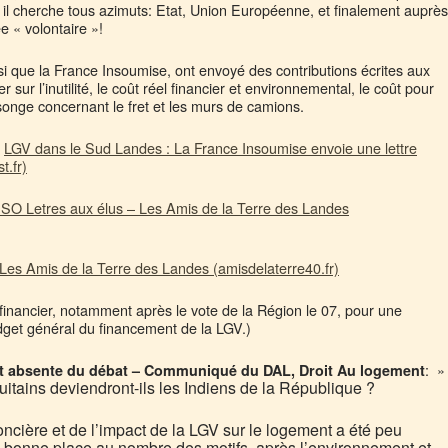
 il cherche tous azimuts: Etat, Union Européenne, et finalement auprès
ée « volontaire »!
i que la France Insoumise, ont envoyé des contributions écrites aux
 sur l’inutilité, le coût réel financier et environnemental, le coût pour
nsonge concernant le fret et les murs de camions.
:
LGV dans le Sud Landes : La France Insoumise envoie une lettre
t.fr)
SO Letres aux élus – Les Amis de la Terre des Landes
es Amis de la Terre des Landes (amisdelaterre40.fr)
inancier, notamment après le vote de la Région le 07, pour une
dget général du financement de la LGV.)
: »
t absente du débat – Communiqué du DAL, Droit Au logement
itains deviendront-ils les Indiens de la République ?
oncière et de l’impact de la LGV sur le logement a été peu
en bonne place au nombre des motifs, après l’environnement et