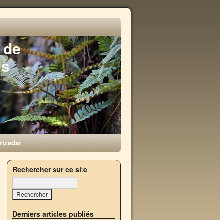
 de
es
rtzadar
e
Rechercher sur ce site
→
Derniers articles publiés