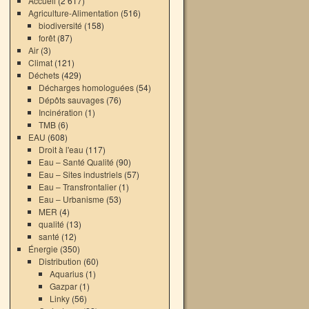
Accueil
(2 617)
Agriculture-Alimentation
(516)
biodiversité
(158)
forêt
(87)
Air
(3)
Climat
(121)
Déchets
(429)
Décharges homologuées
(54)
Dépôts sauvages
(76)
Incinération
(1)
TMB
(6)
EAU
(608)
Droit à l'eau
(117)
Eau – Santé Qualité
(90)
Eau – Sites industriels
(57)
Eau – Transfrontalier
(1)
Eau – Urbanisme
(53)
MER
(4)
qualité
(13)
santé
(12)
Énergie
(350)
Distribution
(60)
Aquarius
(1)
Gazpar
(1)
Linky
(56)