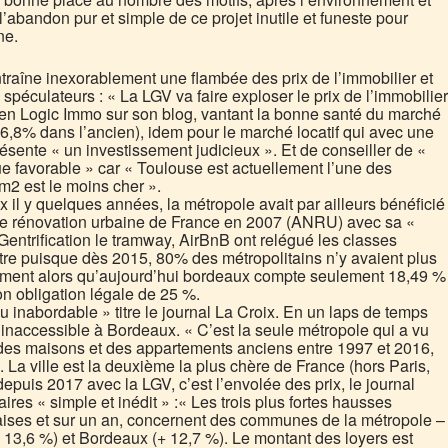
 l’abandon pur et simple de ce projet inutile et funeste pour
ne.
traîne inexorablement une flambée des prix de l’immobilier et
 spéculateurs : « La LGV va faire exploser le prix de l’immobilier
ien Logic Immo sur son blog, vantant la bonne santé du marché
,8% dans l’ancien), idem pour le marché locatif qui avec une
sente « un investissement judicieux ». Et de conseiller de «
que favorable » car « Toulouse est actuellement l’une des
 m2 est le moins cher ».
x il y quelques années, la métropole avait par ailleurs bénéficié
e rénovation urbaine de France en 2007 (ANRU) avec sa «
Gentrification le tramway, AirBnB ont relégué les classes
ntre puisque dès 2015, 80% des métropolitains n’y avaient plus
ement alors qu’aujourd’hui bordeaux compte seulement 18,49 %
on obligation légale de 25 %.
 inabordable » titre le journal La Croix. En un laps de temps
 inaccessible à Bordeaux. « C’est la seule métropole qui a vu
é des maisons et des appartements anciens entre 1997 et 2016,
. La ville est la deuxième la plus chère de France (hors Paris,
depuis 2017 avec la LGV, c’est l’envolée des prix, le journal
aires « simple et inédit » :« Les trois plus fortes hausses
aises et sur un an, concernent des communes de la métropole –
 13,6 %) et Bordeaux (+ 12,7 %). Le montant des loyers est