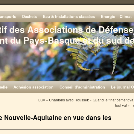
ransports
Déchets
Eau & Installations classées
Energie – Climat
tif des Associations de Défense
nt du Pays-Basque et du sud d
elle
Adhésion association
Conseil d'administration
Le journal O
9
LGV – Chantons avec Rousset: « Quand le financement va
tout va! »
e Nouvelle-Aquitaine en vue dans les