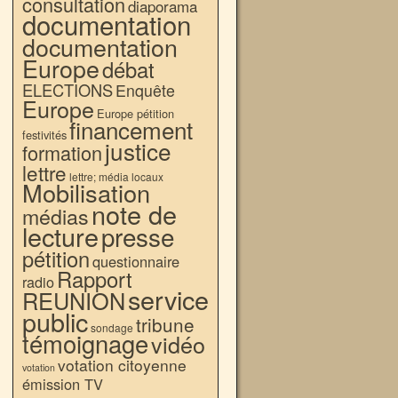
consultation
diaporama
documentation
documentation
Europe
débat
ELECTIONS
Enquête
Europe
Europe pétition
financement
festivités
justice
formation
lettre
lettre; média locaux
Mobilisation
note de
médias
lecture
presse
pétition
questionnaire
Rapport
radio
service
REUNION
public
tribune
sondage
témoignage
vidéo
votation citoyenne
votation
émission TV