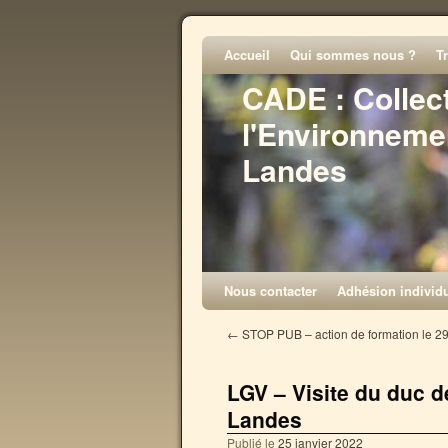
Accueil
Qui sommes nous ?
T
CADE : Collec
l'Environneme
Landes
Nous contacter
Adhésion individu
←
STOP PUB – action de formation le 2
LGV – Visite du duc d
Landes
Publié le
25 janvier 2022