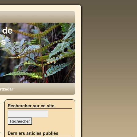
 de
es
rtzadar
,
Rechercher sur ce site
→
Derniers articles publiés