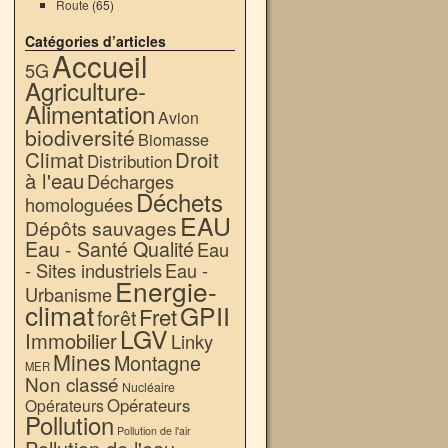
Route
(65)
Catégories d’articles
Accueil
5G
Agriculture-
Alimentation
Avion
biodiversité
Biomasse
Climat
Droit
Distribution
à l'eau
Décharges
Déchets
homologuées
EAU
Dépôts sauvages
Eau - Santé Qualité
Eau
- Sites industriels
Eau -
Energie-
Urbanisme
climat
GPII
Fret
forêt
LGV
Immobilier
Linky
Mines
Montagne
MER
Non classé
Nucléaire
Opérateurs
Opérateurs
Pollution
Pollution de l'air