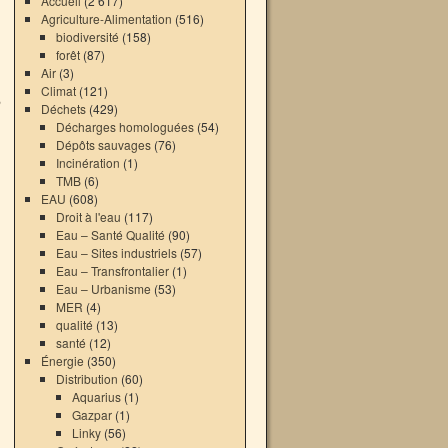
Accueil
(2 617)
Agriculture-Alimentation
(516)
biodiversité
(158)
forêt
(87)
Air
(3)
Climat
(121)
,
Déchets
(429)
→
Décharges homologuées
(54)
Dépôts sauvages
(76)
Incinération
(1)
TMB
(6)
EAU
(608)
Droit à l'eau
(117)
Eau – Santé Qualité
(90)
Eau – Sites industriels
(57)
Eau – Transfrontalier
(1)
Eau – Urbanisme
(53)
MER
(4)
qualité
(13)
santé
(12)
Énergie
(350)
Distribution
(60)
Aquarius
(1)
Gazpar
(1)
Linky
(56)