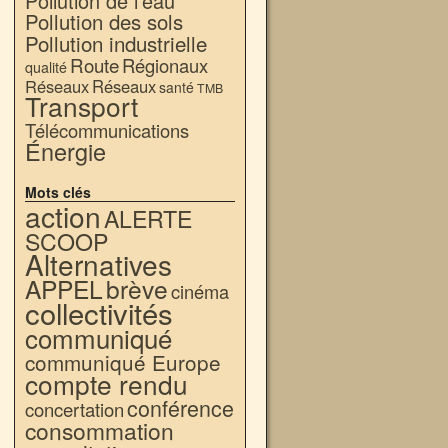
Pollution de l'eau
Pollution des sols
Pollution industrielle
Route
Régionaux
qualité
Réseaux
Réseaux
santé
TMB
Transport
Télécommunications
Énergie
Mots clés
action
ALERTE
SCOOP
Alternatives
APPEL
brève
cinéma
collectivités
communiqué
communiqué Europe
compte rendu
conférence
concertation
consommation