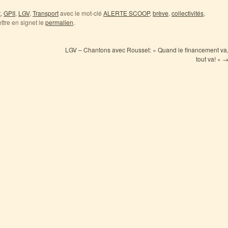
t
,
GPII
,
LGV
,
Transport
avec le mot-clé
ALERTE SCOOP
,
brève
,
collectivités
,
ettre en signet le
permalien
.
9
LGV – Chantons avec Rousset: « Quand le financement va
tout va! »