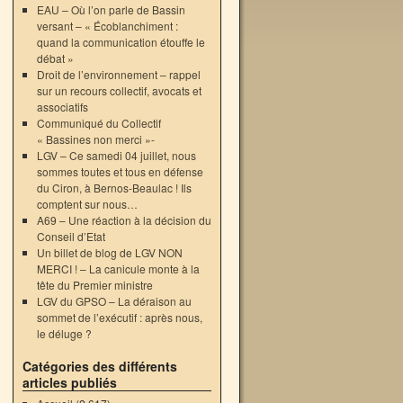
EAU – Où l’on parle de Bassin
versant – « Écoblanchiment :
quand la communication étouffe le
débat »
Droit de l’environnement – rappel
sur un recours collectif, avocats et
associatifs
Communiqué du Collectif
« Bassines non merci »-
LGV – Ce samedi 04 juillet, nous
sommes toutes et tous en défense
du Ciron, à Bernos-Beaulac ! Ils
comptent sur nous…
A69 – Une réaction à la décision du
Conseil d’Etat
Un billet de blog de LGV NON
MERCI ! – La canicule monte à la
tête du Premier ministre
LGV du GPSO – La déraison au
sommet de l’exécutif : après nous,
le déluge ?
Catégories des différents
articles publiés