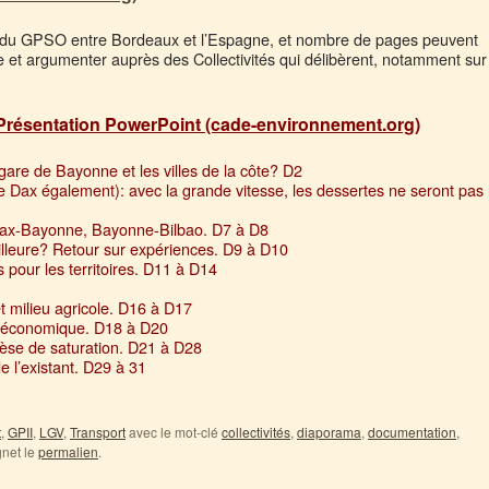
ie du GPSO entre Bordeaux et l’Espagne, et nombre de pages peuvent
re et argumenter auprès des Collectivités qui délibèrent, notamment sur
Présentation PowerPoint (cade-environnement.org)
are de Bayonne et les villes de la côte? D2
de Dax également): avec la grande vitesse, les dessertes ne seront pas
Dax-Bayonne, Bayonne-Bilbao. D7 à D8
meilleure? Retour sur expériences. D9 à D10
our les territoires. D11 à D14
t milieu agricole. D16 à D17
io-économique. D18 à D20
hèse de saturation. D21 à D28
e l’existant. D29 à 31
t
,
GPII
,
LGV
,
Transport
avec le mot-clé
collectivités
,
diaporama
,
documentation
,
gnet le
permalien
.