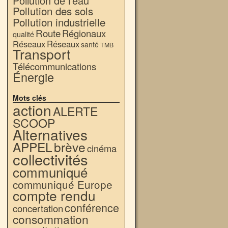
Pollution de l'eau
Pollution des sols
Pollution industrielle
Route
Régionaux
qualité
Réseaux
Réseaux
santé
TMB
Transport
Télécommunications
Énergie
Mots clés
action
ALERTE
SCOOP
Alternatives
APPEL
brève
cinéma
collectivités
communiqué
communiqué Europe
compte rendu
conférence
concertation
consommation