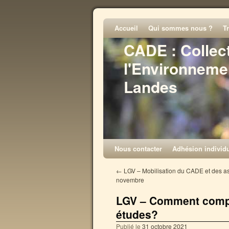
Accueil
Qui sommes nous ?
T
CADE : Collec
l'Environneme
Landes
Nous contacter
Adhésion individu
←
LGV – Mobilisation du CADE et des as
novembre
LGV – Comment compre
études?
Publié le
31 octobre 2021