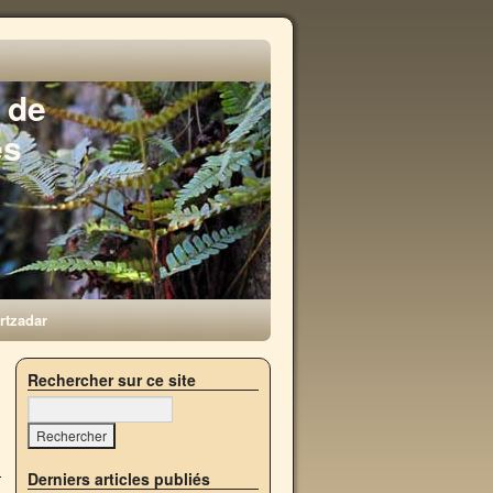
 de
es
rtzadar
→
Rechercher sur ce site
Derniers articles publiés