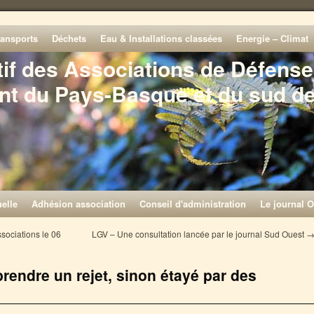
ransports
Déchets
Eau & Installations classées
Energie – Climat
tif des Associations de Défense
nt du Pays-Basque et du sud d
elle
Adhésion association
Conseil d'administration
Le journal O
sociations le 06
LGV – Une consultation lancée par le journal Sud Ouest
ndre un rejet, sinon étayé par des