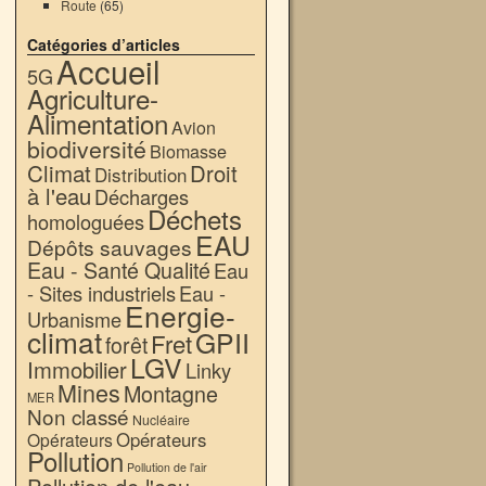
Route
(65)
Catégories d’articles
Accueil
5G
Agriculture-
Alimentation
Avion
biodiversité
Biomasse
Climat
Droit
Distribution
à l'eau
Décharges
Déchets
homologuées
EAU
Dépôts sauvages
Eau - Santé Qualité
Eau
- Sites industriels
Eau -
Energie-
Urbanisme
climat
GPII
Fret
forêt
LGV
Immobilier
Linky
Mines
Montagne
MER
Non classé
Nucléaire
Opérateurs
Opérateurs
Pollution
Pollution de l'air