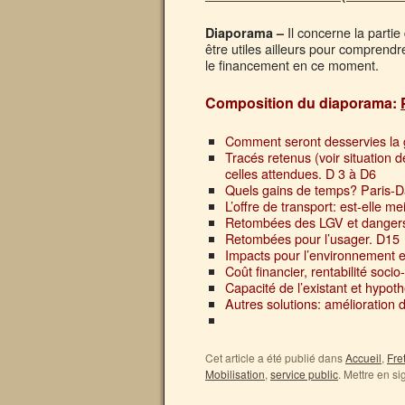
Il concerne la part
Diaporama –
être utiles ailleurs pour comprend
le financement en ce moment.
Composition du diaporama:
Comment seront desservies la g
Tracés retenus (voir situation 
celles attendues. D 3 à D6
Quels gains de temps? Paris-
L’offre de transport: est-elle 
Retombées des LGV et dangers p
Retombées pour l’usager. D15
Impacts pour l’environnement e
Coût financier, rentabilité soc
Capacité de l’existant et hypot
Autres solutions: amélioration d
Cet article a été publié dans
Accueil
,
Fre
Mobilisation
,
service public
. Mettre en si