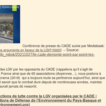
Conférence de presse du CADE suivie par Mediabask:
es arguments en faveur de la LGV[15920]
–
Source:
info_mbsk/20211027/le-cade-demonte-point-par-point-les-
 des LGV par les opposants du CADE (rappelons qu’il s’agit de
France ainsi que de 65 associations citoyennes…), nous postons à
rama (2018) qui a toujours toute sa pertinence aujourd’hui, ainsi que
 faut savoir que le combat dure depuis de nombreuses années, maintes
urait jamais dû ressortir.
ctions de lutte contre la LGV organisées par le CADE |
ations de Défense de l’Environnement du Pays-Basque et
vironnement.org)