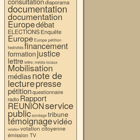
consultation
diaporama
documentation
documentation
Europe
débat
ELECTIONS
Enquête
Europe
Europe pétition
financement
festivités
justice
formation
lettre
lettre; média locaux
Mobilisation
note de
médias
lecture
presse
pétition
questionnaire
Rapport
radio
service
REUNION
public
tribune
sondage
témoignage
vidéo
votation citoyenne
votation
émission TV