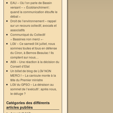
EAU – Où l’on parle de Bassin
versant – « Écoblanchiment :
quand la communication étouffe le
débat »
Droit de l’environnement – rappel
sur un recours collectif, avocats et
associatifs
Communiqué du Collectif
« Bassines non merci »-
LGV – Ce samedi 04 juillet, nous
sommes toutes et tous en défense
du Ciron, à Bernos-Beaulac ! Ils
comptent sur nous…
A69 – Une réaction à la décision du
Conseil d’Etat
Un billet de blog de LGV NON
MERCI ! – La canicule monte à la
tête du Premier ministre
LGV du GPSO – La déraison au
sommet de l’exécutif : après nous,
le déluge ?
Catégories des différents
articles publiés