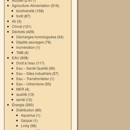
Accueil
(2 617)
Agriculture-Alimentation
(516)
biodiversité
(158)
forêt
(87)
Air
(3)
Climat
(121)
Déchets
(429)
Décharges homologuées
(54)
Dépôts sauvages
(76)
Incinération
(1)
TMB
(6)
EAU
(608)
Droit à l'eau
(117)
Eau – Santé Qualité
(90)
Eau – Sites industriels
(57)
Eau – Transfrontalier
(1)
Eau – Urbanisme
(53)
MER
(4)
qualité
(13)
santé
(12)
Énergie
(350)
Distribution
(60)
Aquarius
(1)
Gazpar
(1)
Linky
(56)