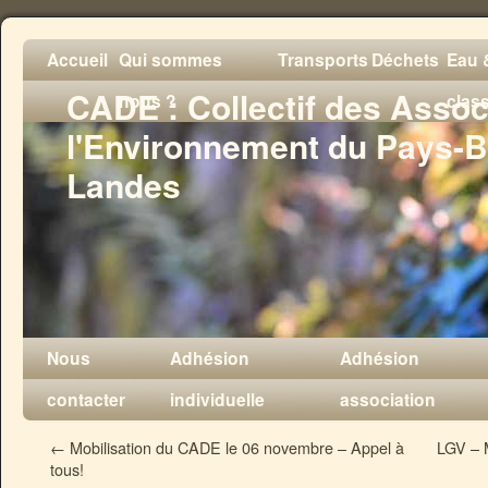
Accueil
Qui sommes
Transports
Déchets
Eau &
CADE : Collectif des Assoc
nous ?
clas
l'Environnement du Pays-B
Landes
Nous
Adhésion
Adhésion
contacter
individuelle
association
←
Mobilisation du CADE le 06 novembre – Appel à
LGV – M
tous!