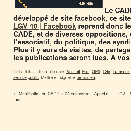
Le CADE
développé de site facebook, ce si
LGV 40 | Facebook
reprend donc le
CADE, et de diverses oppositions,
l’associatif, du politique, des sy
Plus il y aura de visites, de partage
les publications seront lues. A vos
Cet article a été publié dans
Accueil
,
Fret
,
GPII
,
LGV
,
Transport
service public
. Mettre en signet le
permalien
.
←
Mobilisation du CADE le 06 novembre – Appel à
LGV – M
tous!