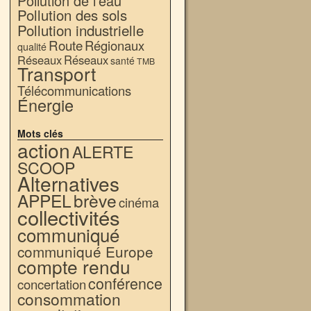
Pollution de l'eau
Pollution des sols
Pollution industrielle
Route
Régionaux
qualité
Réseaux
Réseaux
santé
TMB
Transport
Télécommunications
Énergie
Mots clés
action
ALERTE
SCOOP
Alternatives
APPEL
brève
cinéma
collectivités
communiqué
communiqué Europe
compte rendu
conférence
concertation
consommation