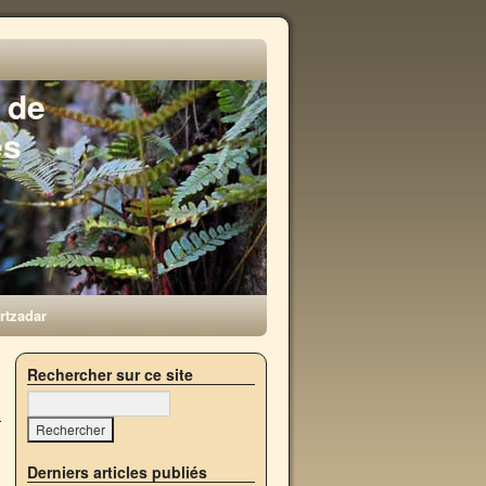
 de
es
rtzadar
→
Rechercher sur ce site
Derniers articles publiés