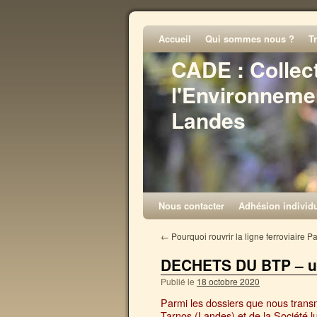
Accueil
Qui sommes nous ?
T
CADE : Collec
l'Environneme
Landes
Nous contacter
Adhésion individu
←
Pourquoi rouvrir la ligne ferroviaire 
DECHETS DU BTP – u
Publié le
18 octobre 2020
Parmi les dossiers que nous transme
Tarnos (Landes) et de la Société l