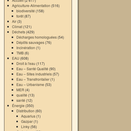
Accueil
(2 617)
Agriculture-Alimentation
(516)
biodiversité
(158)
forêt
(87)
Air
(3)
Climat
(121)
Déchets
(429)
Décharges homologuées
(54)
Dépôts sauvages
(76)
Incinération
(1)
TMB
(6)
EAU
(608)
Droit à l'eau
(117)
Eau – Santé Qualité
(90)
Eau – Sites industriels
(57)
Eau – Transfrontalier
(1)
Eau – Urbanisme
(53)
MER
(4)
qualité
(13)
santé
(12)
Énergie
(350)
Distribution
(60)
Aquarius
(1)
Gazpar
(1)
Linky
(56)