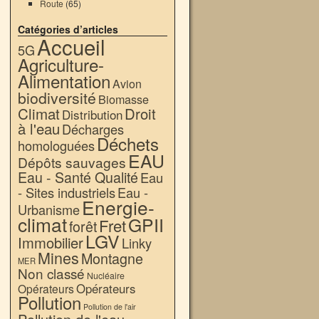
Route
(65)
Catégories d’articles
Accueil
5G
Agriculture-
Alimentation
Avion
biodiversité
Biomasse
Climat
Droit
Distribution
à l'eau
Décharges
Déchets
homologuées
EAU
Dépôts sauvages
Eau - Santé Qualité
Eau
- Sites industriels
Eau -
Energie-
Urbanisme
climat
GPII
Fret
forêt
LGV
Immobilier
Linky
Mines
Montagne
MER
Non classé
Nucléaire
Opérateurs
Opérateurs
Pollution
Pollution de l'air