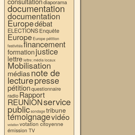
consultation
diaporama
documentation
documentation
Europe
débat
ELECTIONS
Enquête
Europe
Europe pétition
financement
festivités
justice
formation
lettre
lettre; média locaux
Mobilisation
note de
médias
lecture
presse
pétition
questionnaire
Rapport
radio
service
REUNION
public
tribune
sondage
témoignage
vidéo
votation citoyenne
votation
émission TV