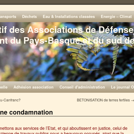
ransports
Déchets
Eau & Installations classées
Energie – Climat
tif des Associations de Défense
nt du Pays-Basque et du sud d
elle
Adhésion association
Conseil d'administration
Le journal O
Pau-Canfranc?
BETONISATION de terres fertiles
ne condamnation
ttons aux services de l’Etat, et qui aboutissent en justice, celui de
uzienne de travaux publics nous a beaucoup occupés, ainsi que la