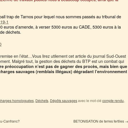
e ball trap de Tarnos pour lequel nous sommes passés au tribunal de
19-1
0 euros d’amende, à verser 5300 euros au CADE, 5300 euros à la
 de déchets.
0
remise en l’état…Vous lirez utilement cet article du journal Sud-Ouest
ugement. Malgré tout, la gestion des déchets du BTP est un combat qui
re préoccupation n’est pas de gagner des procès, mais bien que
charges sauvages (remblais illégaux) dégradant l’environnement
harges homologuées
,
Déchets
,
Dépôts sauvages
avec le mot-clé
compte rendu
,
Pau-Canfranc?
BETONISATION de terres fertiles