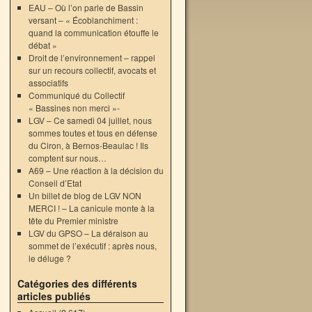
EAU – Où l’on parle de Bassin
versant – « Écoblanchiment :
quand la communication étouffe le
débat »
Droit de l’environnement – rappel
sur un recours collectif, avocats et
associatifs
Communiqué du Collectif
« Bassines non merci »-
LGV – Ce samedi 04 juillet, nous
sommes toutes et tous en défense
du Ciron, à Bernos-Beaulac ! Ils
comptent sur nous…
A69 – Une réaction à la décision du
Conseil d’Etat
Un billet de blog de LGV NON
MERCI ! – La canicule monte à la
tête du Premier ministre
LGV du GPSO – La déraison au
sommet de l’exécutif : après nous,
le déluge ?
Catégories des différents
→
articles publiés