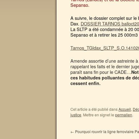
Sepanso.
A suivre, le dossier complet sur l
Dax.
DOSSIER TARNOS balloct20
La SLTP a été condamnée à 20 00
Sepanso et à retirer les 25 000m3
Tarnos_TGIdax_SLTP_S.O.14102
Amende assortie d’une astreinte à 
rappelant les faits et le dernier j
paraît sans fin pour le CADE…
Not
ces habitudes polluantes de dé
cessent enfin.
Cet article a été publié dans
Accueil
,
Déc
justice
. Mettre en signet le
permalien
.
←
Pourquoi rouvrir la ligne ferroviaire 