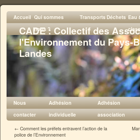
Accueil
Qui sommes
Transports
Déchets
Eau &
CADE : Collectif des Assoc
nous ?
clas
l'Environnement du Pays-B
Landes
Nous
Adhésion
Adhésion
contacter
individuelle
association
←
Comment les préfets entravent l’action de la
Mar
police de l’Environnement