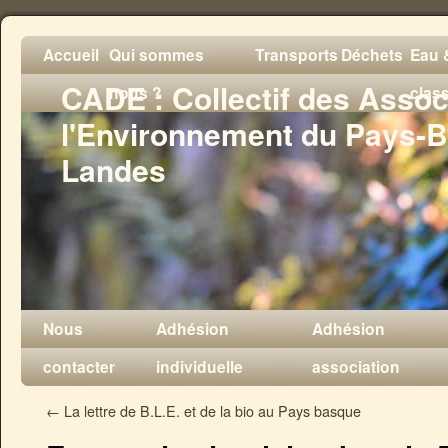
Accueil
Qui sommes
Transports
Déchets
Eau &
CADE : Collectif des Assoc
nous ?
clas
l'Environnement du Pays-B
Landes
Nous
Adhésion
Adhésion
contacter
individuelle
association
←
La lettre de B.L.E. et de la bio au Pays basque