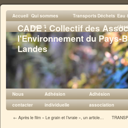
Accueil
Qui sommes
Transports
Déchets
Eau &
CADE : Collectif des Assoc
nous ?
clas
l'Environnement du Pays-B
Landes
Nous
Adhésion
Adhésion
contacter
individuelle
association
←
Après le film « Le grain et l’ivraie », un article…
TRANSPOR