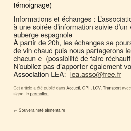
témoignage)
Informations et échanges : L’associati
à une soirée d’information suivie d’un
auberge espagnole
À partir de 20h, les échanges se pours
de vin chaud puis nous partagerons le
chacun-e (possibilité de faire réchauf
N’oubliez pas d’apporter également vo
Association LEA:
lea.asso@free.fr
Cet article a été publié dans
Accueil
,
GPII
,
LGV
,
Transport
avec 
signet le
permalien
.
←
Souveraineté alimentaire