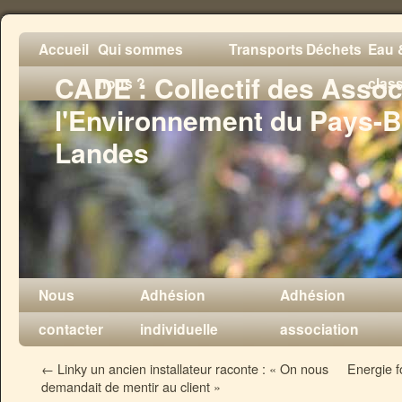
Accueil
Qui sommes
Transports
Déchets
Eau &
CADE : Collectif des Assoc
nous ?
clas
l'Environnement du Pays-B
Landes
Nous
Adhésion
Adhésion
contacter
individuelle
association
←
Linky un ancien installateur raconte : « On nous
Energie f
demandait de mentir au client »