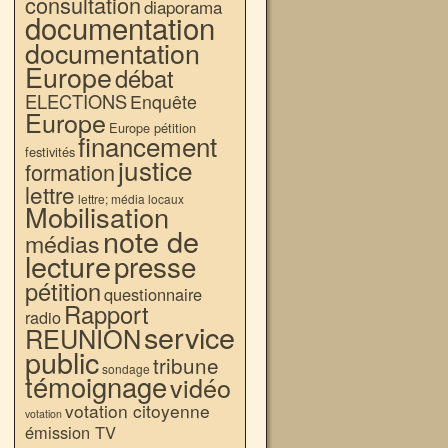
consultation
diaporama
documentation
documentation
Europe
débat
ELECTIONS
Enquête
Europe
Europe pétition
financement
festivités
justice
formation
lettre
lettre; média locaux
Mobilisation
note de
médias
lecture
presse
pétition
questionnaire
Rapport
radio
service
REUNION
public
tribune
sondage
témoignage
vidéo
votation citoyenne
votation
émission TV