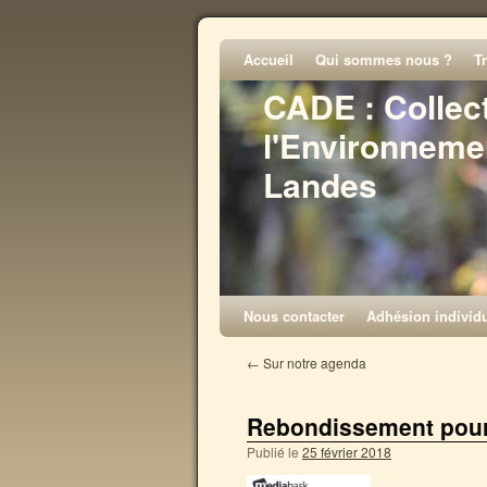
Accueil
Qui sommes nous ?
T
CADE : Collec
l'Environneme
Landes
Nous contacter
Adhésion individu
←
Sur notre agenda
Rebondissement pour 
Publié le
25 février 2018