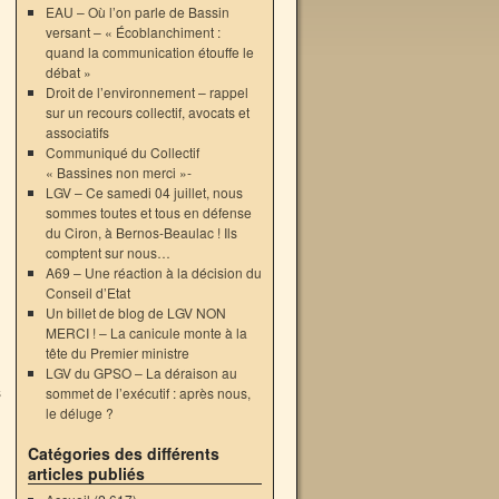
EAU – Où l’on parle de Bassin
versant – « Écoblanchiment :
quand la communication étouffe le
débat »
Droit de l’environnement – rappel
sur un recours collectif, avocats et
associatifs
Communiqué du Collectif
« Bassines non merci »-
LGV – Ce samedi 04 juillet, nous
sommes toutes et tous en défense
du Ciron, à Bernos-Beaulac ! Ils
comptent sur nous…
A69 – Une réaction à la décision du
Conseil d’Etat
Un billet de blog de LGV NON
MERCI ! – La canicule monte à la
tête du Premier ministre
LGV du GPSO – La déraison au
s
sommet de l’exécutif : après nous,
→
le déluge ?
Catégories des différents
articles publiés