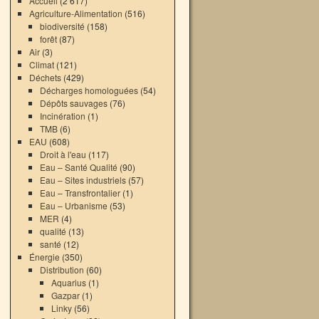
Accueil
(2 617)
Agriculture-Alimentation
(516)
biodiversité
(158)
forêt
(87)
Air
(3)
Climat
(121)
Déchets
(429)
Décharges homologuées
(54)
Dépôts sauvages
(76)
Incinération
(1)
TMB
(6)
EAU
(608)
Droit à l'eau
(117)
Eau – Santé Qualité
(90)
Eau – Sites industriels
(57)
Eau – Transfrontalier
(1)
Eau – Urbanisme
(53)
MER
(4)
qualité
(13)
santé
(12)
Énergie
(350)
Distribution
(60)
Aquarius
(1)
Gazpar
(1)
Linky
(56)