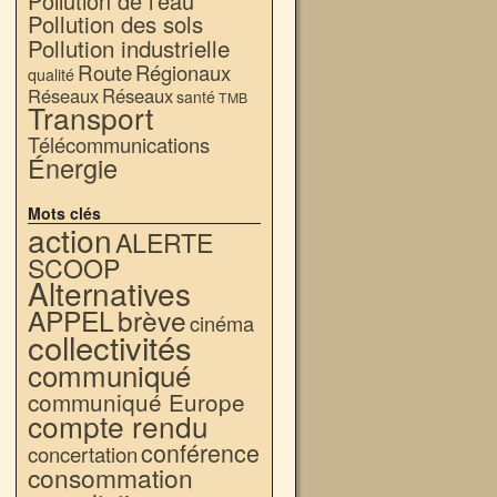
Pollution de l'eau
Pollution des sols
Pollution industrielle
Route
Régionaux
qualité
Réseaux
Réseaux
santé
TMB
Transport
Télécommunications
Énergie
Mots clés
action
ALERTE
SCOOP
Alternatives
APPEL
brève
cinéma
collectivités
communiqué
communiqué Europe
compte rendu
conférence
concertation
consommation