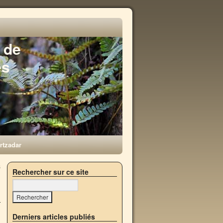
 de
es
rtzadar
s
Rechercher sur ce site
→
Derniers articles publiés