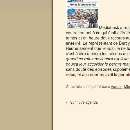
Mediabask a refai
contrairement à ce qui était affir
temps et en heure deux recours au 
. Le représentant de Bercy
enterré
Heureusement que le ridicule ne tue
c’est à dire à écrire les raisons de s
quand ce refus deviendra explicite,
pourra leur accorder le permis mais
sans doute des épisodes supplém
refus, et accorder en avril le permi
Cet article a été publié dans
Accueil
,
Min
←
Sur notre agenda