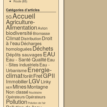
Route
(65)
Catégories d’articles
Accueil
5G
Agriculture-
Alimentation
Avion
biodiversité
Biomasse
Climat
Droit
Distribution
à l'eau
Décharges
Déchets
homologuées
EAU
Dépôts sauvages
Eau - Santé Qualité
Eau
- Sites industriels
Eau -
Energie-
Urbanisme
climat
GPII
Fret
forêt
LGV
Immobilier
Linky
Mines
Montagne
MER
Non classé
Nucléaire
Opérateurs
Opérateurs
Pollution
Pollution de l'air