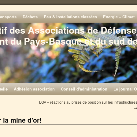
ransports
Déchets
Eau & Installations classées
Energie – Climat
tif des Associations de Défense
nt du Pays-Basque et du sud d
elle
Adhésion association
Conseil d'administration
Le journal O
LGV – réactions au prises de position sur les infrastructure
la mine d'or!