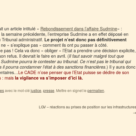
t un article intitulé «
Rebondissement dans l’affaire Sudmine
« :
mé la semaine précédente, l’entreprise Sudmine a en effet déposé en
Tribunal administratif.
Le projet n’est donc pas définitivement
 ne « s’explique pas » comment ils ont pu passer à côté.
 pas ! Cela va donc « obliger » l’Etat a prendre une décision explicite,
on refus. Il devrait le faire en avril. (
Il faut savoir malgré tout que
 Sudmine pourra le contester au tribunal. Ce n’est pas le tribunal qui
.) Il y aura donc
 il pourra condamner l’état à des sanctions financières
entaires…
Le CADE n’ose penser que l’Etat puisse se dédire de son
s : mais
la vigilance va s’imposer d’ici là.
es
avec le mot-clé
justice
,
presse
. Mettre en signet le
permalien
.
LGV – réactions au prises de position sur les infrastructure