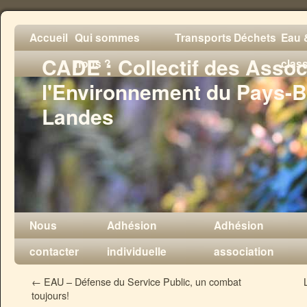
Accueil
Qui sommes
Transports
Déchets
Eau &
CADE : Collectif des Assoc
nous ?
clas
l'Environnement du Pays-B
Landes
Nous
Adhésion
Adhésion
contacter
individuelle
association
←
EAU – Défense du Service Public, un combat
toujours!