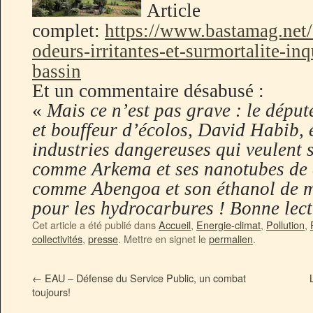
Article
complet:
https://www.bastamag.net
odeurs-irritantes-et-surmortalite-in
bassin
Et un commentaire désabusé :
«
Mais ce n’est pas grave : le député
et bouffeur d’écolos, David Habib, e
industries dangereuses qui veulent s
comme Arkema et ses nanotubes de c
comme Abengoa et son éthanol de maï
pour les hydrocarbures ! Bonne lect
Cet article a été publié dans
Accueil
,
Energie-climat
,
Pollution
,
collectivités
,
presse
. Mettre en signet le
permalien
.
←
EAU – Défense du Service Public, un combat
toujours!