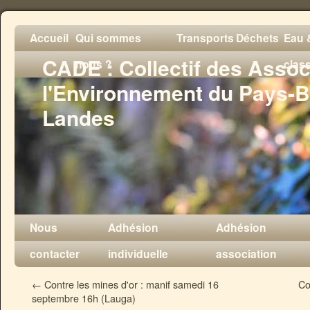
Accueil
Qui sommes
Transports
Déchets
Eau &
CADE : Collectif des Assoc
nous ?
clas
l'Environnement du Pays-B
Landes
Nous
Adhésion
Adhésion
contacter
individuelle
association
←
Contre les mines d'or : manif samedi 16
Co
septembre 16h (Lauga)