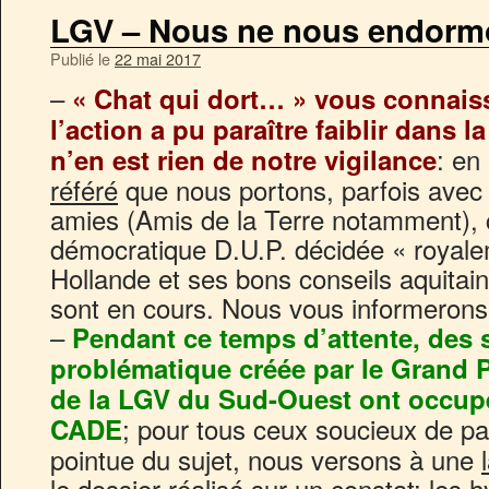
LGV – Nous ne nous endor
Publié le
22 mai 2017
–
« Chat qui dort… » vous connaiss
l’action a pu paraître faiblir dans la
: en 
n’en est rien de notre vigilance
référé
que nous portons, parfois avec 
amies (Amis de la Terre notamment), co
démocratique D.U.P. décidée « royalem
Hollande et ses bons conseils aquitain
sont en cours. Nous vous informero
–
Pendant ce temps d’attente, des s
problématique créée par le Grand P
de la LGV du Sud-Ouest ont occup
; pour tous ceux soucieux de pa
CADE
pointue du sujet, nous versons à une
le dossier réalisé sur un constat: les 