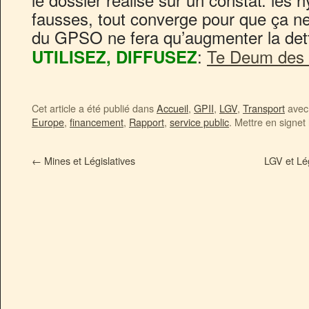
fausses, tout converge pour que ça n
du GPSO ne fera qu’augmenter la de
:
Te Deum des
UTILISEZ, DIFFUSEZ
Cet article a été publié dans
Accueil
,
GPII
,
LGV
,
Transport
avec 
Europe
,
financement
,
Rapport
,
service public
. Mettre en signet
←
Mines et Législatives
LGV et Lég