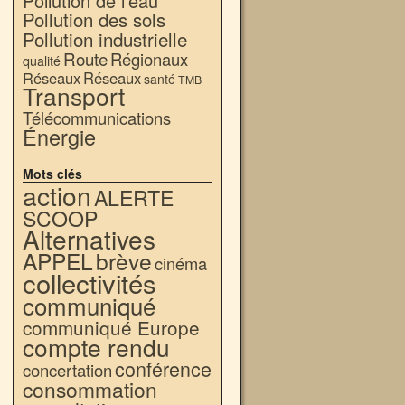
Pollution de l'eau
Pollution des sols
Pollution industrielle
Route
Régionaux
qualité
Réseaux
Réseaux
santé
TMB
Transport
Télécommunications
Énergie
Mots clés
action
ALERTE
SCOOP
Alternatives
APPEL
brève
cinéma
collectivités
communiqué
communiqué Europe
compte rendu
conférence
concertation
consommation