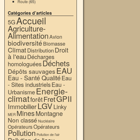
Route
(65)
Catégories d’articles
Accueil
5G
Agriculture-
Alimentation
Avion
biodiversité
Biomasse
Climat
Droit
Distribution
à l'eau
Décharges
Déchets
homologuées
EAU
Dépôts sauvages
Eau - Santé Qualité
Eau
- Sites industriels
Eau -
Energie-
Urbanisme
climat
GPII
Fret
forêt
LGV
Immobilier
Linky
Mines
Montagne
MER
Non classé
Nucléaire
Opérateurs
Opérateurs
Pollution
Pollution de l'air