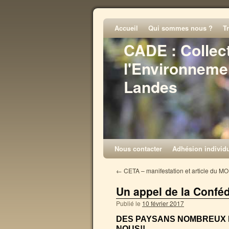
Accueil
Qui sommes nous ?
T
CADE : Collec
l'Environneme
Landes
Nous contacter
Adhésion individu
←
CETA – manifestation et article du M
Un appel de la Confé
Publié le
10 février 2017
DES PAYSANS NOMBREUX 
NOUS!!