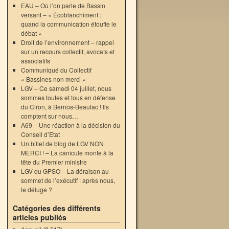
EAU – Où l’on parle de Bassin
versant – « Écoblanchiment :
quand la communication étouffe le
débat »
Droit de l’environnement – rappel
sur un recours collectif, avocats et
associatifs
Communiqué du Collectif
« Bassines non merci »-
LGV – Ce samedi 04 juillet, nous
sommes toutes et tous en défense
du Ciron, à Bernos-Beaulac ! Ils
comptent sur nous…
A69 – Une réaction à la décision du
Conseil d’Etat
Un billet de blog de LGV NON
MERCI ! – La canicule monte à la
tête du Premier ministre
LGV du GPSO – La déraison au
sommet de l’exécutif : après nous,
le déluge ?
→
Catégories des différents
articles publiés