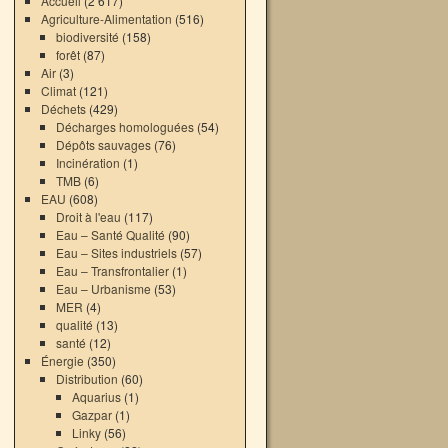
Accueil
(2 617)
Agriculture-Alimentation
(516)
biodiversité
(158)
forêt
(87)
Air
(3)
Climat
(121)
Déchets
(429)
Décharges homologuées
(54)
Dépôts sauvages
(76)
Incinération
(1)
TMB
(6)
EAU
(608)
Droit à l'eau
(117)
Eau – Santé Qualité
(90)
Eau – Sites industriels
(57)
Eau – Transfrontalier
(1)
Eau – Urbanisme
(53)
MER
(4)
qualité
(13)
santé
(12)
Énergie
(350)
Distribution
(60)
Aquarius
(1)
Gazpar
(1)
Linky
(56)