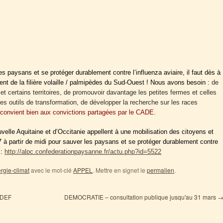
s paysans et se protéger durablement contre l’influenza aviaire, il faut dès à
ent de la filière volaille / palmipèdes du Sud-Ouest ! Nous avons besoin :
de
et certains territoires, de promouvoir davantage les petites fermes et celles
es outils de transformation, de développer la recherche sur les races
convient bien aux convictions partagées par le CADE.
lle Aquitaine et d’Occitanie appellent à une mobilisation des citoyens et
à partir de midi pour sauver les paysans et se protéger durablement contre
E:
http://alpc.confederationpaysanne.fr/actu.php?id=5522
rgie-climat
avec le mot-clé
APPEL
. Mettre en signet le
permalien
.
ODEF
DEMOCRATIE – consultation publique jusqu'au 31 mars