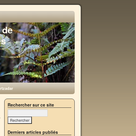
 de
es
rtzadar
→
Rechercher sur ce site
S
Derniers articles publiés