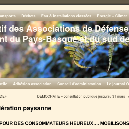
ransports
Déchets
Eau & Installations classées
Energie – Climat
tif des Associations de Défense
nt du Pays-Basque et du sud d
elle
Adhésion association
Conseil d'administration
Le journal O
ODEF
DEMOCRATIE – consultation publique jusqu'au 31 mars
dération paysanne
POUR DES CONSOMMATEURS HEUREUX…. MOBILISON