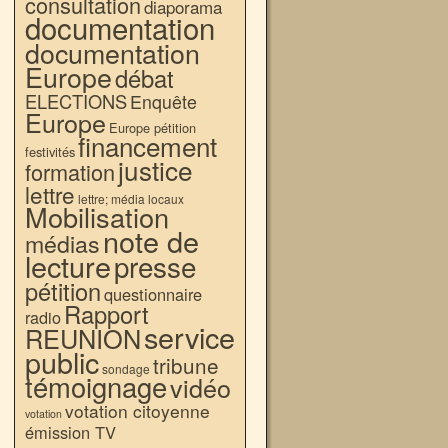
consultation
diaporama
documentation
documentation
Europe
débat
ELECTIONS
Enquête
Europe
Europe pétition
financement
festivités
justice
formation
lettre
lettre; média locaux
Mobilisation
note de
médias
lecture
presse
pétition
questionnaire
Rapport
radio
service
REUNION
public
tribune
sondage
témoignage
vidéo
votation citoyenne
votation
émission TV