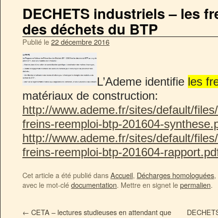
DECHETS industriels – les fr
des déchets du BTP
Publié le
22 décembre 2016
L’Ademe identifie
les fr
matériaux de construction:
http://www.ademe.fr/sites/default/files
freins-reemploi-btp-201604-synthese.
http://www.ademe.fr/sites/default/files
freins-reemploi-btp-201604-rapport.pd
Cet article a été publié dans
Accueil
,
Décharges homologuées
,
avec le mot-clé
documentation
. Mettre en signet le
permalien
.
←
CETA – lectures studieuses en attendant que
DECHETS -