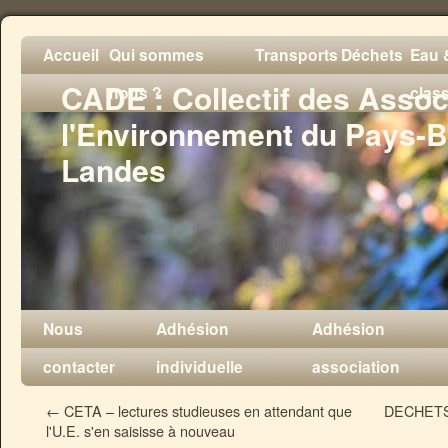
Accueil
Qui sommes
Transports
Déchets
Eau &
CADE : Collectif des Assoc
nous ?
clas
l'Environnement du Pays-B
Landes
Nous
Adhésion
Adhésion
contacter
individuelle
association
←
CETA – lectures studieuses en attendant que
DECHETS -
l'U.E. s'en saisisse à nouveau