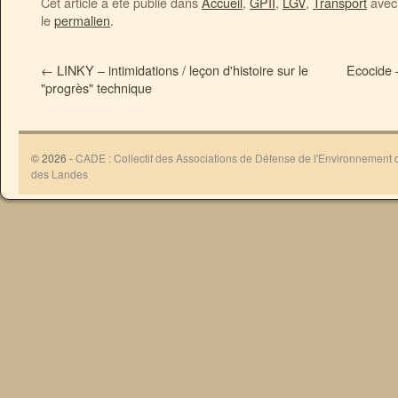
Cet article a été publié dans
Accueil
,
GPII
,
LGV
,
Transport
avec 
le
permalien
.
←
LINKY – intimidations / leçon d'histoire sur le
Ecocide 
"progrès" technique
© 2026 -
CADE : Collectif des Associations de Défense de l'Environnement
des Landes