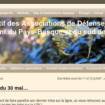
ransports
Déchets
Eau & Installations classées
Energie – Climat
tif des Associations de Défense
nt du Pays-Basque et du sud d
elle
Adhésion association
Conseil d'administration
Le journal O
ous
Que faîtes-vous les 11 et 12 juillet?
o du 30 mai…
ent de faire paraître son dernier infos sur la ligne, où vous retrouvez a
 toutes les infos sur la LGV !