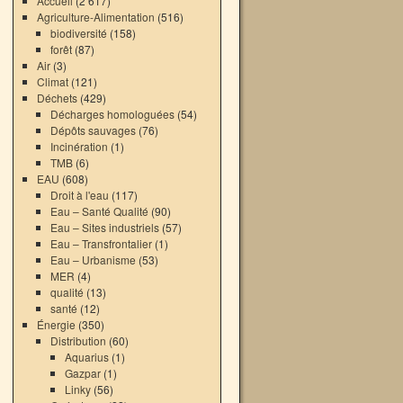
Accueil
(2 617)
Agriculture-Alimentation
(516)
biodiversité
(158)
forêt
(87)
Air
(3)
Climat
(121)
Déchets
(429)
Décharges homologuées
(54)
Dépôts sauvages
(76)
Incinération
(1)
TMB
(6)
EAU
(608)
Droit à l'eau
(117)
Eau – Santé Qualité
(90)
Eau – Sites industriels
(57)
Eau – Transfrontalier
(1)
Eau – Urbanisme
(53)
MER
(4)
qualité
(13)
santé
(12)
Énergie
(350)
Distribution
(60)
Aquarius
(1)
Gazpar
(1)
Linky
(56)