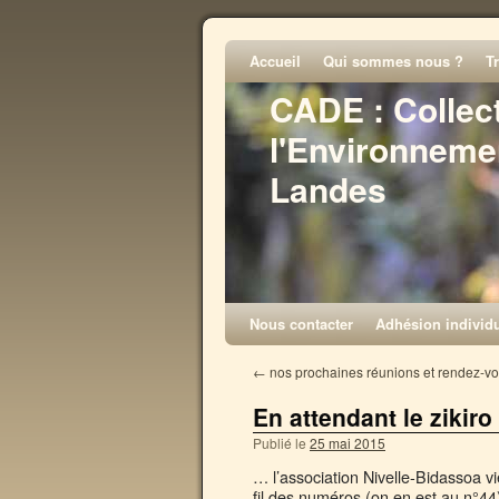
Accueil
Qui sommes nous ?
T
CADE : Collec
l'Environneme
Landes
Nous contacter
Adhésion individu
←
nos prochaines réunions et rendez-v
En attendant le zikir
Publié le
25 mai 2015
… l’association Nivelle-Bidassoa vi
fil des numéros (on en est au n°44)