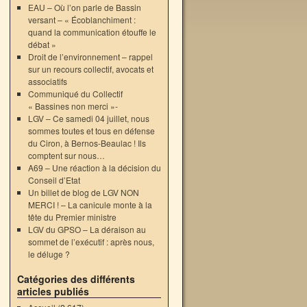
EAU – Où l’on parle de Bassin
versant – « Écoblanchiment :
quand la communication étouffe le
débat »
Droit de l’environnement – rappel
sur un recours collectif, avocats et
associatifs
Communiqué du Collectif
« Bassines non merci »-
→
LGV – Ce samedi 04 juillet, nous
sommes toutes et tous en défense
du Ciron, à Bernos-Beaulac ! Ils
comptent sur nous…
A69 – Une réaction à la décision du
Conseil d’Etat
Un billet de blog de LGV NON
MERCI ! – La canicule monte à la
tête du Premier ministre
LGV du GPSO – La déraison au
sommet de l’exécutif : après nous,
le déluge ?
Catégories des différents
articles publiés