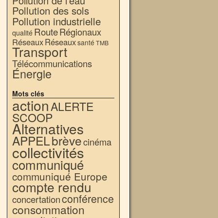
Pollution de l'eau
Pollution des sols
Pollution industrielle
Route
Régionaux
qualité
Réseaux
Réseaux
santé
TMB
Transport
Télécommunications
Énergie
Mots clés
action
ALERTE
SCOOP
Alternatives
APPEL
brève
cinéma
collectivités
communiqué
communiqué Europe
compte rendu
conférence
concertation
consommation