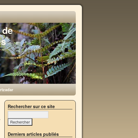
 de
es
rtzadar
→
Rechercher sur ce site
u
Derniers articles publiés