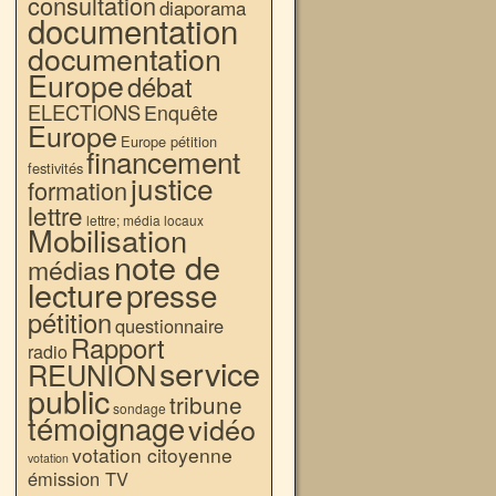
consultation
diaporama
documentation
documentation
Europe
débat
ELECTIONS
Enquête
Europe
Europe pétition
financement
festivités
justice
formation
lettre
lettre; média locaux
Mobilisation
note de
médias
lecture
presse
pétition
questionnaire
Rapport
radio
service
REUNION
public
tribune
sondage
témoignage
vidéo
votation citoyenne
votation
émission TV