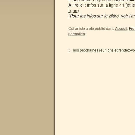
A lire ici :
infos sur la ligne 44
(et l
ligne
)
(Pour les infos sur le zikiro, voir l’
Cet article a été publié dans
Accueil
,
Fre
permalien
.
←
nos prochaines réunions et rendez-v