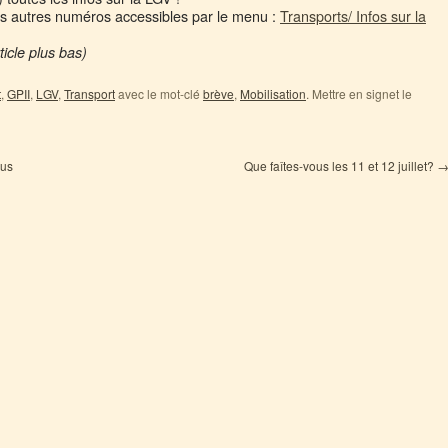
es autres numéros accessibles par le menu :
Transports/ Infos sur la
article plus bas)
t
,
GPII
,
LGV
,
Transport
avec le mot-clé
brève
,
Mobilisation
. Mettre en signet le
ous
Que faîtes-vous les 11 et 12 juillet?