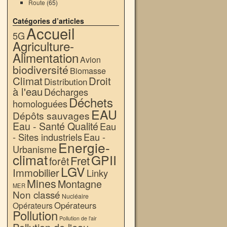
Route
(65)
Catégories d’articles
Accueil
5G
Agriculture-
Alimentation
Avion
biodiversité
Biomasse
Climat
Droit
Distribution
à l'eau
Décharges
Déchets
homologuées
EAU
Dépôts sauvages
Eau - Santé Qualité
Eau
- Sites industriels
Eau -
Energie-
Urbanisme
climat
GPII
Fret
forêt
LGV
Immobilier
Linky
Mines
Montagne
MER
Non classé
Nucléaire
Opérateurs
Opérateurs
Pollution
Pollution de l'air